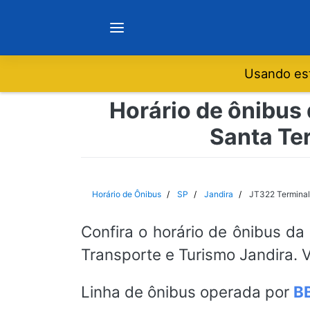
Usando est
Notícias
Horário de ônibus 
Santa Ter
Sobre
Minas Gerais
Horário de Ônibus
SP
Jandira
JT322 Terminal
São Paulo
Confira o horário de ônibus da
Transporte e Turismo Jandira. V
Rio de Janeiro
Linha de ônibus operada por
BB