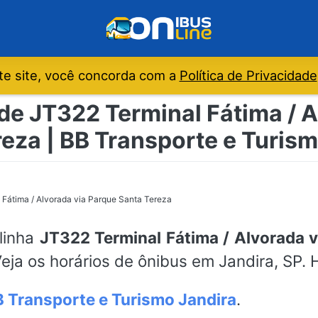
e site, você concorda com a
Política de Privacidade
de JT322 Terminal Fátima / 
eza | BB Transporte e Turis
 Fátima / Alvorada via Parque Santa Tereza
 linha
JT322 Terminal Fátima / Alvorada v
eja os horários de ônibus em Jandira, SP. 
 Transporte e Turismo Jandira
.