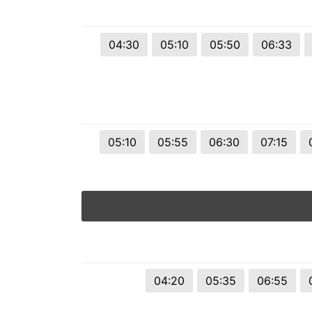
© 2026 Viva City Serviços Digitais Ltda. Todos os direitos reservado
04:30
05:10
05:50
06:33
05:10
05:55
06:30
07:15
04:20
05:35
06:55