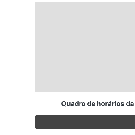
Espírito Santo
Paraná
Santa Catarina
Rio Grande do Sul
Centro-Oeste
Quadro de horários da
Nordeste
Norte