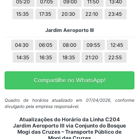
.
.
.
.
.
05:20
07:05
09:00
11:50
13:40
.
.
.
.
.
15:35
17:35
20:30
22:10
23:45
Jardim Aeroporto III
.
.
.
.
.
04:30
06:05
08:00
09:55
12:45
.
.
.
.
.
14:35
16:35
18:35
21:20
22:55
Compartilhe no WhatsApp!
Quadro de horários atualizado em 07/04/2026, conforme
divulgado pela empresa responsável.
Atualizações do Horário da Linha C204
Jardim Aeroporto III via Conjunto do Bosque
Mogi das Cruzes – Transporte Público de
Mogi das Cruzes