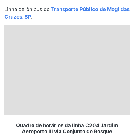
Santa Catarina
Linha de ônibus do
Transporte Público de Mogi das
Cruzes, SP
.
Rio Grande do Sul
Centro-Oeste
Nordeste
Norte
© 2026 Viva City Serviços Digitais Ltda. Todos os direitos reservados.
Quadro de horários da linha C204 Jardim
Aeroporto III via Conjunto do Bosque