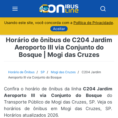
Usando este site, você concorda com a
Política de Privacidade
.
Notícias
Aceitar
Horário de ônibus de C204 Jardim
Sobre
Aeroporto III via Conjunto do
Bosque | Mogi das Cruzes
Minas Gerais
São Paulo
Horário de Ônibus
SP
Mogi das Cruzes
C204 Jardim
Aeroporto III via Conjunto do Bosque
Rio de Janeiro
Confira o horário de ônibus da linha
C204 Jardim
Aeroporto III via Conjunto do Bosque
do
Espírito Santo
Transporte Público de Mogi das Cruzes, SP. Veja os
horários de ônibus em Mogi das Cruzes, SP.
Paraná
Horários atualizados 2026.