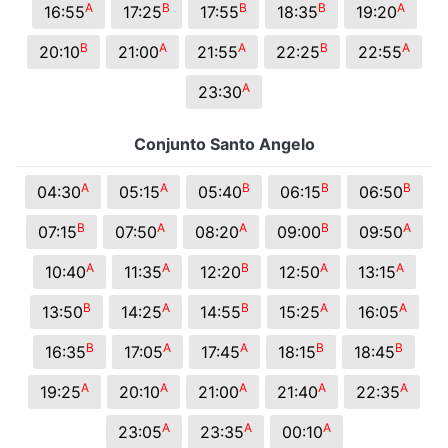
A
B
B
B
A
16:55
17:25
17:55
18:35
19:20
B
A
A
B
A
20:10
21:00
21:55
22:25
22:55
A
23:30
Conjunto Santo Angelo
A
A
B
B
B
04:30
05:15
05:40
06:15
06:50
B
A
A
B
A
07:15
07:50
08:20
09:00
09:50
A
A
B
A
A
10:40
11:35
12:20
12:50
13:15
B
A
B
A
A
13:50
14:25
14:55
15:25
16:05
B
A
A
B
B
16:35
17:05
17:45
18:15
18:45
A
A
A
A
A
19:25
20:10
21:00
21:40
22:35
A
A
A
23:05
23:35
00:10