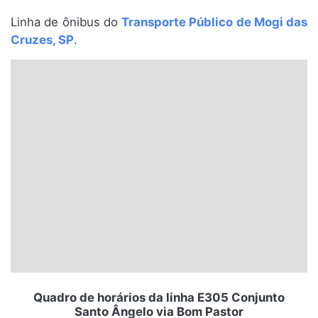
Santa Catarina
Linha de ônibus do
Transporte Público de Mogi das
Cruzes, SP
.
Rio Grande do Sul
Centro-Oeste
Nordeste
Norte
© 2026 Viva City Serviços Digitais Ltda. Todos os direitos reservados.
Quadro de horários da linha E305 Conjunto
Santo Ângelo via Bom Pastor