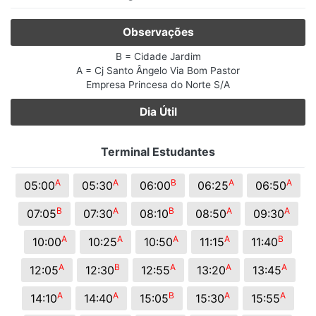
Observações
B = Cidade Jardim
A = Cj Santo Ângelo Via Bom Pastor
Empresa Princesa do Norte S/A
Dia Útil
Terminal Estudantes
A
A
B
A
A
05:00
05:30
06:00
06:25
06:50
B
A
B
A
A
07:05
07:30
08:10
08:50
09:30
A
A
A
A
B
10:00
10:25
10:50
11:15
11:40
A
B
A
A
A
12:05
12:30
12:55
13:20
13:45
A
A
B
A
A
14:10
14:40
15:05
15:30
15:55