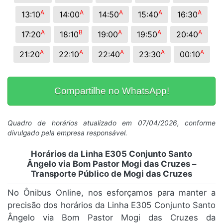
A
A
A
A
A
13:10
14:00
14:50
15:40
16:30
A
B
A
A
A
17:20
18:10
19:00
19:50
20:40
A
A
A
A
A
21:20
22:10
22:40
23:30
00:10
Compartilhe no WhatsApp!
Quadro de horários atualizado em 07/04/2026, conforme
divulgado pela empresa responsável.
Horários da Linha E305 Conjunto Santo
Ângelo via Bom Pastor Mogi das Cruzes –
Transporte Público de Mogi das Cruzes
No Ônibus Online, nos esforçamos para manter a
precisão dos horários da Linha E305 Conjunto Santo
Ângelo via Bom Pastor Mogi das Cruzes da