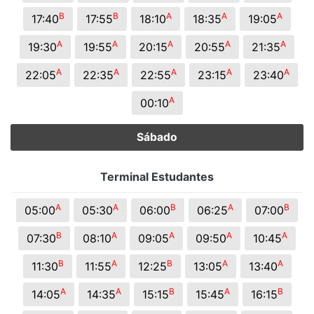
B
B
A
A
A
17:40
17:55
18:10
18:35
19:05
A
A
A
A
A
19:30
19:55
20:15
20:55
21:35
A
A
A
A
A
22:05
22:35
22:55
23:15
23:40
A
00:10
Sábado
Terminal Estudantes
A
A
B
A
B
05:00
05:30
06:00
06:25
07:00
B
A
A
A
A
07:30
08:10
09:05
09:50
10:45
B
A
B
A
A
11:30
11:55
12:25
13:05
13:40
A
A
B
A
B
14:05
14:35
15:15
15:45
16:15