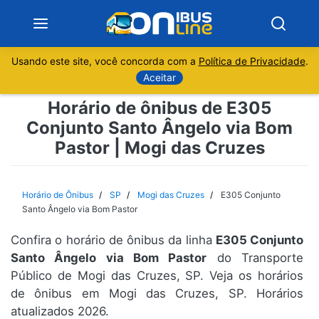
Usando este site, você concorda com a
Política de Privacidade
.
Notícias
Aceitar
Horário de ônibus de E305
Sobre
Conjunto Santo Ângelo via Bom
Pastor | Mogi das Cruzes
Minas Gerais
São Paulo
Horário de Ônibus
SP
Mogi das Cruzes
E305 Conjunto
Santo Ângelo via Bom Pastor
Rio de Janeiro
Confira o horário de ônibus da linha
E305 Conjunto
Santo Ângelo via Bom Pastor
do Transporte
Espírito Santo
Público de Mogi das Cruzes, SP. Veja os horários
de ônibus em Mogi das Cruzes, SP. Horários
Paraná
atualizados 2026.