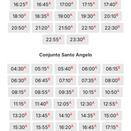
B
A
A
A
B
16:25
16:45
17:00
17:15
17:40
A
B
A
A
B
18:10
18:35
19:00
19:30
20:10
A
A
A
A
B
20:50
21:20
21:50
22:10
22:30
A
B
22:55
23:30
Conjunto Santo Angelo
A
A
B
A
B
04:30
05:15
05:40
06:00
06:15
B
B
A
A
B
06:30
06:45
07:10
07:35
08:00
A
A
A
A
A
08:15
08:55
09:35
10:15
10:50
A
B
A
A
A
11:15
11:40
12:05
12:30
12:55
B
A
A
A
A
13:20
13:45
14:10
14:35
15:00
A
B
A
A
A
15:30
15:55
16:20
16:45
17:15