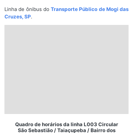
Santa Catarina
Linha de ônibus do
Transporte Público de Mogi das
Cruzes, SP
.
Rio Grande do Sul
Centro-Oeste
Nordeste
Norte
© 2026 Viva City Serviços Digitais Ltda. Todos os direitos reservados.
Quadro de horários da linha L003 Circular
São Sebastião / Taiaçupeba / Bairro dos