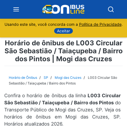
Usando este site, você concorda com a
Política de Privacidade
.
Notícias
Aceitar
Horário de ônibus de L003 Circular
Sobre
São Sebastião / Taiaçupeba / Bairro
dos Pintos | Mogi das Cruzes
Minas Gerais
São Paulo
Horário de Ônibus
SP
Mogi das Cruzes
L003 Circular São
Sebastião / Taiaçupeba / Bairro dos Pintos
Rio de Janeiro
Confira o horário de ônibus da linha
L003 Circular
São Sebastião / Taiaçupeba / Bairro dos Pintos
do
Espírito Santo
Transporte Público de Mogi das Cruzes, SP. Veja os
horários de ônibus em Mogi das Cruzes, SP.
Paraná
Horários atualizados 2026.