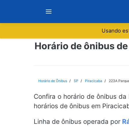
Usando est
Notícias
Horário de ônibus de
Sobre
Minas Gerais
Horário de Ônibus
SP
Piracicaba
223A Parque
São Paulo
Confira o horário de ônibus da
horários de ônibus em Piracicab
Rio de Janeiro
Linha de ônibus operada por
Rá