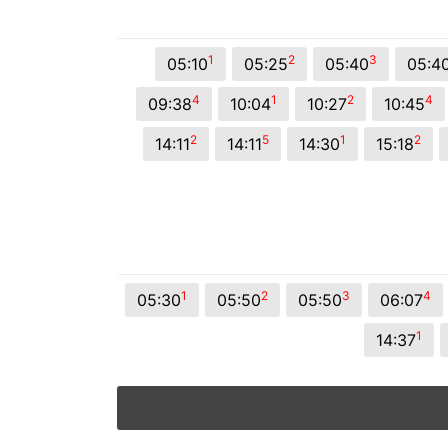
© 2026 Viva City Serviços Digitais Ltda. Todos os direitos reservado
1
2
3
05:10
05:25
05:40
05:4
4
1
2
4
09:38
10:04
10:27
10:45
2
5
1
2
14:11
14:11
14:30
15:18
1
2
3
4
05:30
05:50
05:50
06:07
1
14:37