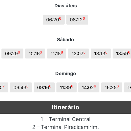
Dias úteis
6
6
06:20
08:22
Sábado
6
6
8
6
6
6
09:29
10:16
11:15
12:07
13:13
13:59
Domingo
7
6
6
6
6
6
0
06:43
09:16
11:39
14:02
16:25
1
Itinerário
1 – Terminal Central
2 – Terminal Piracicamirim.