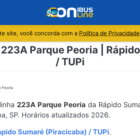
e site, você concorda com a
Política de Privacidade
 223A Parque Peoria | Rápid
/ TUPi
 Peoria
 linha
223A Parque Peoria
da Rápido Sumar
a, SP. Horários atualizados 2026.
pido Sumaré (Piracicaba) / TUPi
.