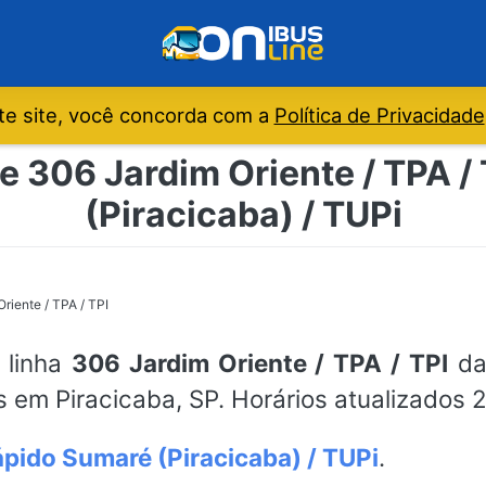
e site, você concorda com a
Política de Privacidade
e 306 Jardim Oriente / TPA /
(Piracicaba) / TUPi
riente / TPA / TPI
 linha
306 Jardim Oriente / TPA / TPI
da 
s em Piracicaba, SP. Horários atualizados 
pido Sumaré (Piracicaba) / TUPi
.