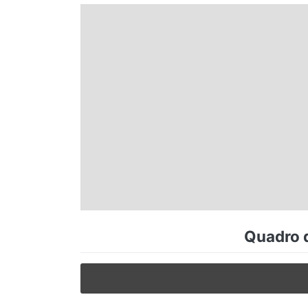
Espírito Santo
Paraná
Santa Catarina
Rio Grande do Sul
Centro-Oeste
Quadro d
Nordeste
Norte