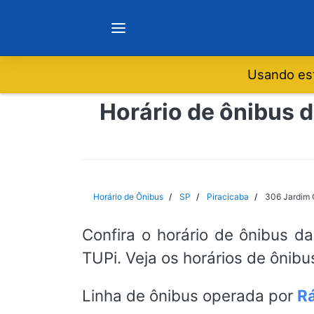
Usando est
Notícias
Horário de ônibus d
Sobre
Minas Gerais
Horário de Ônibus
SP
Piracicaba
306 Jardim O
São Paulo
Confira o horário de ônibus da
TUPi. Veja os horários de ônibu
Rio de Janeiro
Linha de ônibus operada por
Rá