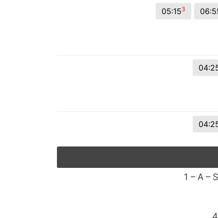
3
05:15
06:5
04:2
04:2
1 – A – 
4