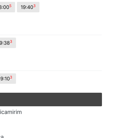
5
3
8:00
19:40
3
9:38
3
19:10
cicamirim
ca