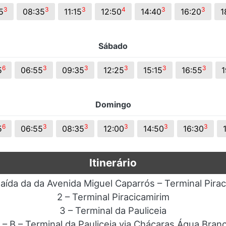
3
3
3
4
3
3
5
08:35
11:15
12:50
14:40
16:20
1
Sábado
6
3
3
3
3
3
5
06:55
09:35
12:25
15:15
16:55
1
Domingo
6
3
3
3
3
3
5
06:55
08:35
12:00
14:50
16:30
Itinerário
Saída da da Avenida Miguel Caparrós – Terminal Pira
2 – Terminal Piracicamirim
3 – Terminal da Pauliceia
 – B – Terminal da Pauliceia via Chácaras Água Bran