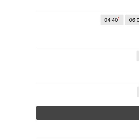
© 2026 Viva City Serviços Digitais Ltda. Todos os direitos reservado
1
04:40
06: