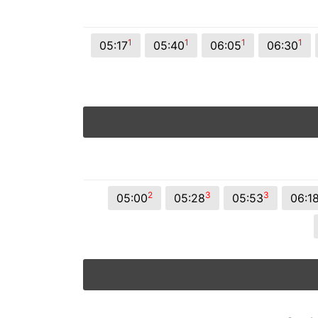
© 2026 Viva City Serviços Digitais Ltda. Todos os direitos reservado
1
1
1
1
05:17
05:40
06:05
06:30
2
3
3
05:00
05:28
05:53
06:1