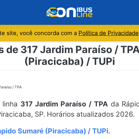
e site, você concorda com a
Política de Privacidade
s de 317 Jardim Paraíso / TP
(Piracicaba) / TUPi
araíso / TPA
 linha
317 Jardim Paraíso / TPA
da Rápid
iracicaba, SP. Horários atualizados 2026.
pido Sumaré (Piracicaba) / TUPi
.