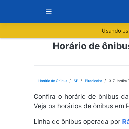
Usando est
Notícias
Horário de ônibu
Sobre
Minas Gerais
Horário de Ônibus
SP
Piracicaba
317 Jardim P
São Paulo
Confira o horário de ônibus da
Veja os horários de ônibus em P
Rio de Janeiro
Linha de ônibus operada por
Rá