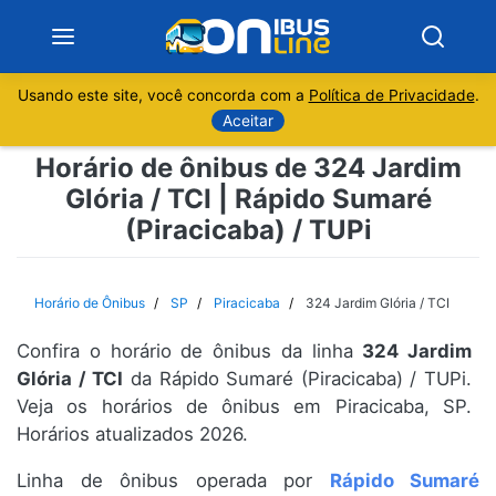
Usando este site, você concorda com a
Política de Privacidade
.
Notícias
Aceitar
Horário de ônibus de 324 Jardim
Sobre
Glória / TCI | Rápido Sumaré
(Piracicaba) / TUPi
Minas Gerais
São Paulo
Horário de Ônibus
SP
Piracicaba
324 Jardim Glória / TCI
Rio de Janeiro
Confira o horário de ônibus da linha
324 Jardim
Glória / TCI
da Rápido Sumaré (Piracicaba) / TUPi.
Espírito Santo
Veja os horários de ônibus em Piracicaba, SP.
Horários atualizados 2026.
Paraná
Linha de ônibus operada por
Rápido Sumaré