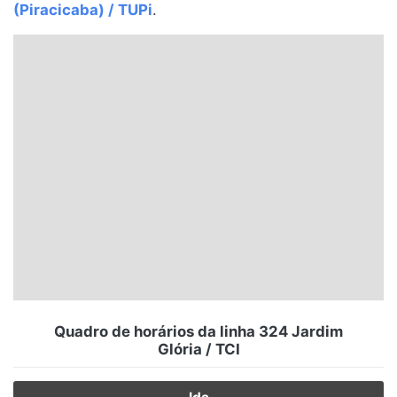
(Piracicaba) / TUPi
.
Santa Catarina
Rio Grande do Sul
Centro-Oeste
Nordeste
Norte
© 2026 Viva City Serviços Digitais Ltda. Todos os direitos reservados.
Quadro de horários da linha 324 Jardim
Glória / TCI