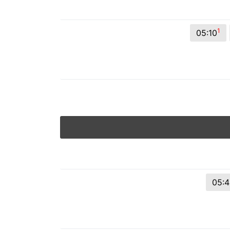
© 2026 Viva City Serviços Digitais Ltda. Todos os direitos reservado
1
05:10
05:4