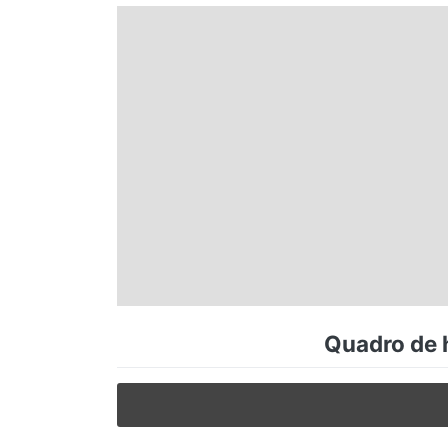
Espírito Santo
Paraná
Santa Catarina
Rio Grande do Sul
Centro-Oeste
Quadro de h
Nordeste
Norte