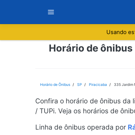
Usando est
Notícias
Horário de ônibus 
Sobre
Minas Gerais
Horário de Ônibus
SP
Piracicaba
335 Jardim M
São Paulo
Confira o horário de ônibus da 
/ TUPi. Veja os horários de ôni
Rio de Janeiro
Linha de ônibus operada por
Rá