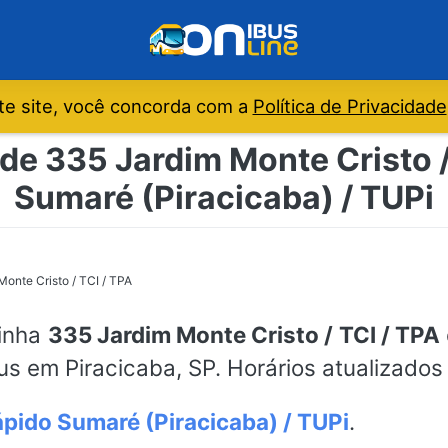
e site, você concorda com a
Política de Privacidade
de 335 Jardim Monte Cristo /
Sumaré (Piracicaba) / TUPi
onte Cristo / TCI / TPA
linha
335 Jardim Monte Cristo / TCI / TPA
bus em Piracicaba, SP. Horários atualizados
pido Sumaré (Piracicaba) / TUPi
.