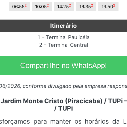
2
2
2
2
2
06:55
10:05
14:25
16:35
19:50
Itinerário
1 – Terminal Paulicéia
2 – Terminal Central
Compartilhe no WhatsApp!
/06/2026, conforme divulgado pela empresa respons
 Jardim Monte Cristo (Piracicaba) / TUPi 
/ TUPi
sforçamos para manter os horários da 