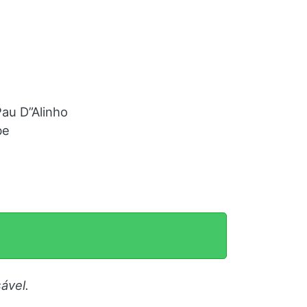
Pau D”Alinho
be
ável.