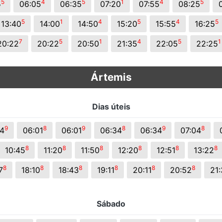
5
4
5
1
4
5
5
06:05
06:35
07:20
07:55
08:25
5
1
4
5
4
5
13:40
14:00
14:50
15:20
15:55
16:25
7
5
1
4
5
1
20:22
20:22
20:50
21:35
22:05
22:25
Ártemis
Dias úteis
9
8
9
8
9
8
4
06:01
06:01
06:34
06:34
07:04
8
8
8
8
8
8
10:45
11:20
11:50
12:20
12:51
13:22
8
8
8
8
8
8
7
18:10
18:43
19:11
20:11
20:52
21
Sábado