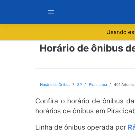
Usando est
Notícias
Horário de ônibus de
Sobre
Minas Gerais
Horário de Ônibus
SP
Piracicaba
401 Ártemis 
São Paulo
Confira o horário de ônibus da
horários de ônibus em Piracicab
Rio de Janeiro
Linha de ônibus operada por
Rá