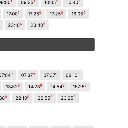
1
4
5
1
09:00
09:35
10:05
10:40
1
6
5
4
17:00
17:25
17:25
18:05
4
5
23:10
23:40
9
8
9
9
07:04
07:37
07:37
08:10
8
8
8
8
13:52
14:23
14:54
15:25
8
8
8
8
:38
22:10
22:55
23:25