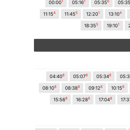
1
1
6
00:00
05:16
05:35
05:3
4
5
1
4
11:15
11:45
12:20
13:10
5
1
18:35
19:10
8
8
8
04:40
05:07
05:34
05:3
8
8
8
8
08:10
08:38
09:12
10:15
8
8
8
15:56
16:28
17:04
17:3