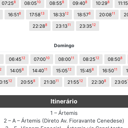
8
10
8
8
8
07:25
08:05
08:55
09:40
10:29
11:15
8
13
12
8
11
16:51
17:58
18:33
18:57
20:08
2
8
11
12
22:28
23:13
23:35
Domingo
3
12
10
11
12
8
06:45
07:00
08:00
08:25
08:50
2
8
11
12
8
11
14:05
14:40
15:05
15:45
16:50
1
12
8
11
12
8
0:15
20:55
21:30
21:55
22:30
23:05
Itinerário
1 – Ártemis
2 – A – Ártemis (Direto Av. Fioravante Cenedese)