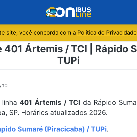
e site, você concorda com a
Política de Privacidade
 401 Ártemis / TCI | Rápido 
TUPi
/ TCI
 linha
401 Ártemis / TCI
da Rápido Sumaré
a, SP. Horários atualizados 2026.
pido Sumaré (Piracicaba) / TUPi
.