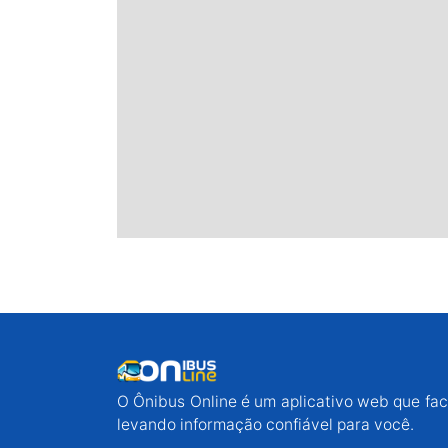
O Ônibus Online é um aplicativo web que faci
levando informação confiável para você.