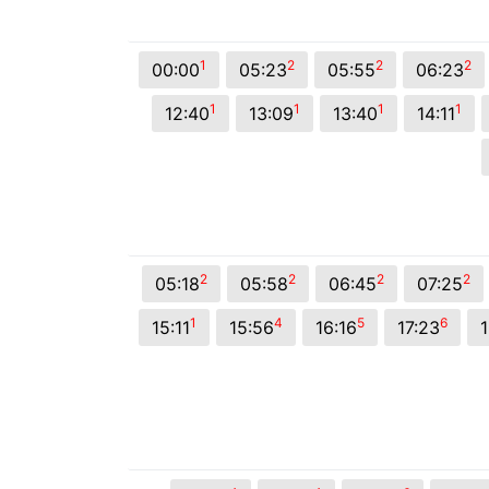
© 2026 Viva City Serviços Digitais Ltda. Todos os direitos reservado
1
2
2
2
00:00
05:23
05:55
06:23
1
1
1
1
12:40
13:09
13:40
14:11
2
2
2
2
05:18
05:58
06:45
07:25
1
4
5
6
15:11
15:56
16:16
17:23