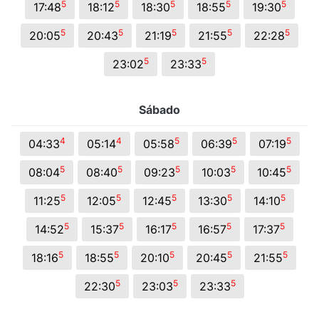
5
5
5
5
5
17:48
18:12
18:30
18:55
19:30
5
5
5
5
5
20:05
20:43
21:19
21:55
22:28
5
5
23:02
23:33
Sábado
4
4
5
5
5
04:33
05:14
05:58
06:39
07:19
5
5
5
5
5
08:04
08:40
09:23
10:03
10:45
5
5
5
5
5
11:25
12:05
12:45
13:30
14:10
5
5
5
5
5
14:52
15:37
16:17
16:57
17:37
5
5
5
5
5
18:16
18:55
20:10
20:45
21:55
5
5
5
22:30
23:03
23:33