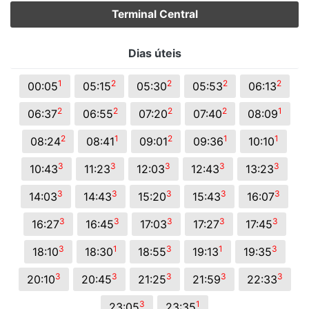
Terminal Central
Dias úteis
1
2
2
2
2
00:05
05:15
05:30
05:53
06:13
2
2
2
2
1
06:37
06:55
07:20
07:40
08:09
2
1
2
1
1
08:24
08:41
09:01
09:36
10:10
3
3
3
3
3
10:43
11:23
12:03
12:43
13:23
3
3
3
3
3
14:03
14:43
15:20
15:43
16:07
3
3
3
3
3
16:27
16:45
17:03
17:27
17:45
3
1
3
1
3
18:10
18:30
18:55
19:13
19:35
3
3
3
3
3
20:10
20:45
21:25
21:59
22:33
3
1
23:05
23:35