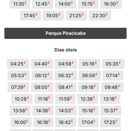
3
3
3
3
3
11:30
12:45
14:00
15:15
16:30
3
3
3
3
17:45
19:05
21:25
22:30
Parque Piracicaba
Dias úteis
4
4
4
4
4
04:25
04:40
04:58
05:16
05:35
4
4
4
4
4
05:53
06:12
06:32
06:56
07:14
4
4
4
4
4
07:39
08:00
08:41
09:18
09:48
4
5
5
5
5
10:28
11:18
11:58
12:38
13:18
5
5
4
5
4
13:58
14:38
14:53
15:18
15:37
5
5
5
5
5
16:00
16:18
16:42
17:04
17:25