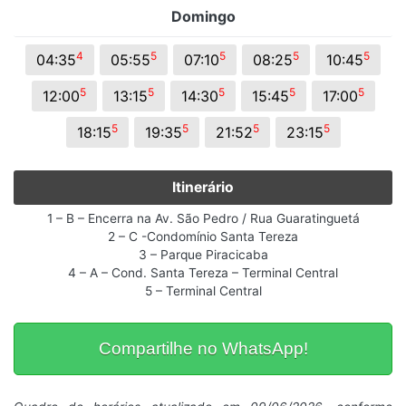
Domingo
4
5
5
5
5
04:35
05:55
07:10
08:25
10:45
5
5
5
5
5
12:00
13:15
14:30
15:45
17:00
5
5
5
5
18:15
19:35
21:52
23:15
Itinerário
1 – B – Encerra na Av. São Pedro / Rua Guaratinguetá
2 – C -Condomínio Santa Tereza
3 – Parque Piracicaba
4 – A – Cond. Santa Tereza – Terminal Central
5 – Terminal Central
Compartilhe no WhatsApp!