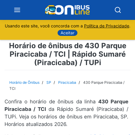
Usando este site, você concorda com a
Política de Privacidade
.
Notícias
Aceitar
Horário de ônibus de 430 Parque
Sobre
Piracicaba / TCI | Rápido Sumaré
(Piracicaba) / TUPi
Minas Gerais
São Paulo
Horário de Ônibus
SP
Piracicaba
430 Parque Piracicaba /
TCI
Rio de Janeiro
Confira o horário de ônibus da linha
430 Parque
Piracicaba / TCI
da Rápido Sumaré (Piracicaba) /
Espírito Santo
TUPi. Veja os horários de ônibus em Piracicaba, SP.
Horários atualizados 2026.
Paraná