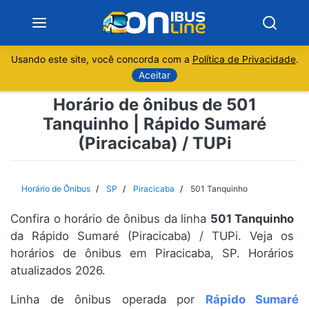
Usando este site, você concorda com a
Política de Privacidade
.
Notícias
Aceitar
Horário de ônibus de 501
Sobre
Tanquinho | Rápido Sumaré
(Piracicaba) / TUPi
Minas Gerais
São Paulo
Horário de Ônibus
SP
Piracicaba
501 Tanquinho
Rio de Janeiro
Confira o horário de ônibus da linha
501 Tanquinho
da Rápido Sumaré (Piracicaba) / TUPi. Veja os
Espírito Santo
horários de ônibus em Piracicaba, SP. Horários
atualizados 2026.
Paraná
Linha de ônibus operada por
Rápido Sumaré