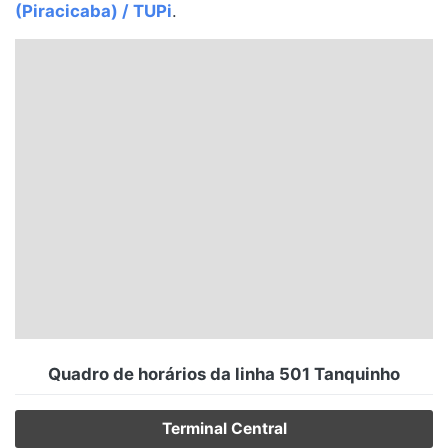
(Piracicaba) / TUPi
.
Santa Catarina
Rio Grande do Sul
Centro-Oeste
Nordeste
Norte
© 2026 Viva City Serviços Digitais Ltda. Todos os direitos reservados.
Quadro de horários da linha 501 Tanquinho
Terminal Central