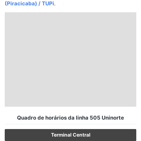
(Piracicaba) / TUPi
.
Santa Catarina
Rio Grande do Sul
Centro-Oeste
Nordeste
Norte
© 2026 Viva City Serviços Digitais Ltda. Todos os direitos reservados.
Quadro de horários da linha 505 Uninorte
Terminal Central