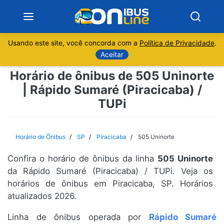
Usando este site, você concorda com a
Política de Privacidade
.
Notícias
Aceitar
Horário de ônibus de 505 Uninorte
Sobre
| Rápido Sumaré (Piracicaba) /
TUPi
Minas Gerais
São Paulo
Horário de Ônibus
SP
Piracicaba
505 Uninorte
Rio de Janeiro
Confira o horário de ônibus da linha
505 Uninorte
da Rápido Sumaré (Piracicaba) / TUPi. Veja os
Espírito Santo
horários de ônibus em Piracicaba, SP. Horários
atualizados 2026.
Paraná
Linha de ônibus operada por
Rápido Sumaré