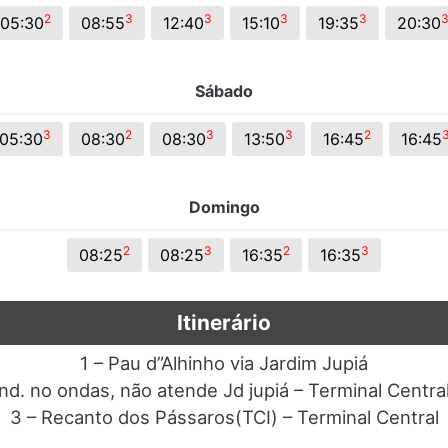
2
3
3
3
3
05:30
08:55
12:40
15:10
19:35
20:30
Sábado
3
2
3
3
2
05:30
08:30
08:30
13:50
16:45
16:45
Domingo
2
3
2
3
08:25
08:25
16:35
16:35
Itinerário
1 – Pau d”Alhinho via Jardim Jupiá
nd. no ondas, não atende Jd jupiá – Terminal Central
3 – Recanto dos Pássaros(TCI) – Terminal Central