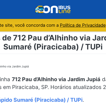
e site, você concorda com a
Política de Privacidade
 de 712 Pau d’Alhinho via Jar
Sumaré (Piracicaba) / TUPi
hinho via Jardim Jupiá
linha
712 Pau d’Alhinho via Jardim Jupiá
da
s em Piracicaba, SP. Horários atualizados 
pido Sumaré (Piracicaba) / TUPi
.