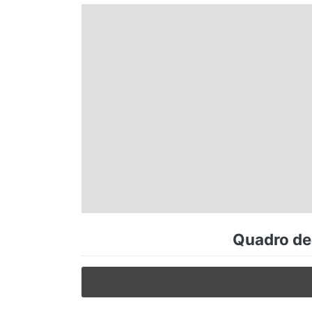
Espírito Santo
Paraná
Santa Catarina
Rio Grande do Sul
Centro-Oeste
Quadro de 
Nordeste
Norte