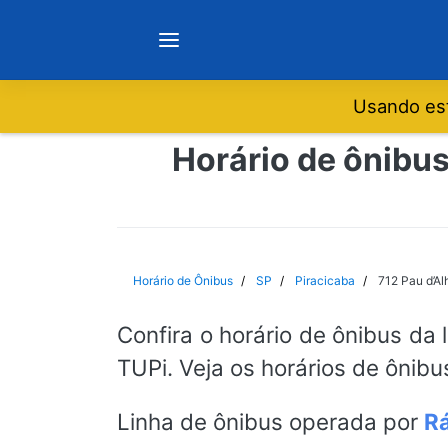
Usando est
Notícias
Horário de ônibus
Sobre
Minas Gerais
Horário de Ônibus
SP
Piracicaba
712 Pau d’Al
São Paulo
Confira o horário de ônibus da 
TUPi. Veja os horários de ônibu
Rio de Janeiro
Linha de ônibus operada por
Rá