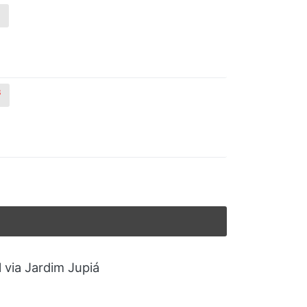
3
3
 via Jardim Jupiá