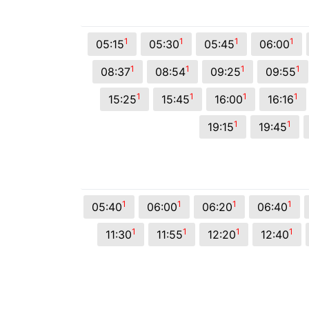
© 2026 Viva City Serviços Digitais Ltda. Todos os direitos reservado
1
1
1
1
05:15
05:30
05:45
06:00
1
1
1
1
08:37
08:54
09:25
09:55
1
1
1
1
15:25
15:45
16:00
16:16
1
1
19:15
19:45
1
1
1
1
05:40
06:00
06:20
06:40
1
1
1
1
11:30
11:55
12:20
12:40