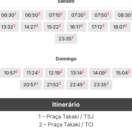
Sábado
2
2
2
2
2
06:30
06:50
07:10
07:30
07:50
08:30
2
2
2
2
2
2
13:32
14:27
15:22
16:17
17:12
18:07
2
23:35
Domingo
2
2
2
2
2
2
10:57
11:24
12:19
13:14
14:09
15:04
2
2
2
2
20:57
21:52
22:45
23:35
Itinerário
1 – Praça Takaki / TSJ
2 – Praça Takaki / TCI