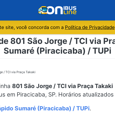
e site, você concorda com a
Política de Privacidade
de 801 São Jorge / TCI via Pr
Sumaré (Piracicaba) / TUPi
e / TCI via Praça Takaki
linha
801 São Jorge / TCI via Praça Takaki
bus em Piracicaba, SP. Horários atualizados
pido Sumaré (Piracicaba) / TUPi
.