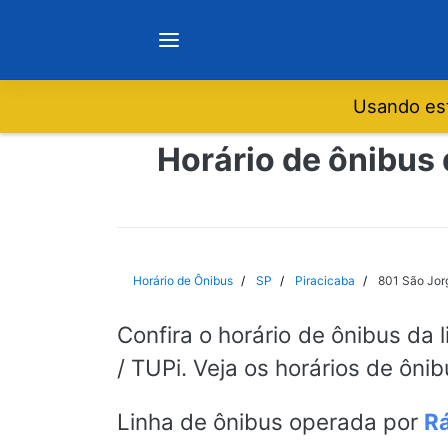
Usando est
Notícias
Horário de ônibus 
Sobre
Minas Gerais
Horário de Ônibus
SP
Piracicaba
801 São Jorg
São Paulo
Confira o horário de ônibus da 
/ TUPi. Veja os horários de ôni
Rio de Janeiro
Linha de ônibus operada por
Rá