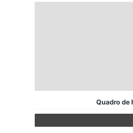
Espírito Santo
Paraná
Santa Catarina
Rio Grande do Sul
Centro-Oeste
Quadro de h
Nordeste
Norte