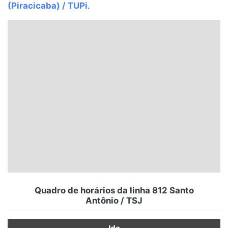
(Piracicaba) / TUPi
.
Santa Catarina
Rio Grande do Sul
Centro-Oeste
Nordeste
Norte
© 2026 Viva City Serviços Digitais Ltda. Todos os direitos reservados.
Quadro de horários da linha 812 Santo
Antônio / TSJ