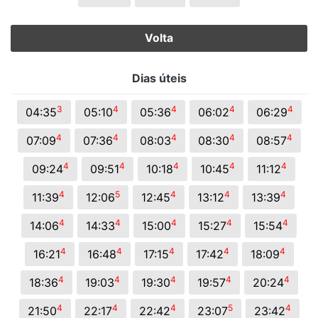
Volta
Dias úteis
3
4
4
4
4
04:35
05:10
05:36
06:02
06:29
4
4
4
4
4
07:09
07:36
08:03
08:30
08:57
4
4
4
4
4
09:24
09:51
10:18
10:45
11:12
4
5
4
4
4
11:39
12:06
12:45
13:12
13:39
4
4
4
4
4
14:06
14:33
15:00
15:27
15:54
4
4
4
4
4
16:21
16:48
17:15
17:42
18:09
4
4
4
4
4
18:36
19:03
19:30
19:57
20:24
4
4
4
5
4
21:50
22:17
22:42
23:07
23:42