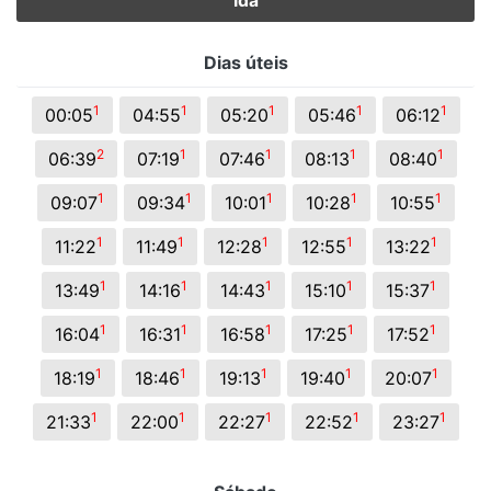
Ida
Dias úteis
1
1
1
1
1
00:05
04:55
05:20
05:46
06:12
2
1
1
1
1
06:39
07:19
07:46
08:13
08:40
1
1
1
1
1
09:07
09:34
10:01
10:28
10:55
1
1
1
1
1
11:22
11:49
12:28
12:55
13:22
1
1
1
1
1
13:49
14:16
14:43
15:10
15:37
1
1
1
1
1
16:04
16:31
16:58
17:25
17:52
1
1
1
1
1
18:19
18:46
19:13
19:40
20:07
1
1
1
1
1
21:33
22:00
22:27
22:52
23:27