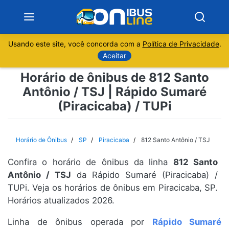
Usando este site, você concorda com a
Política de Privacidade
.
Notícias
Aceitar
Horário de ônibus de 812 Santo
Sobre
Antônio / TSJ | Rápido Sumaré
(Piracicaba) / TUPi
Minas Gerais
São Paulo
Horário de Ônibus
SP
Piracicaba
812 Santo Antônio / TSJ
Rio de Janeiro
Confira o horário de ônibus da linha
812 Santo
Antônio / TSJ
da Rápido Sumaré (Piracicaba) /
Espírito Santo
TUPi. Veja os horários de ônibus em Piracicaba, SP.
Horários atualizados 2026.
Paraná
Linha de ônibus operada por
Rápido Sumaré