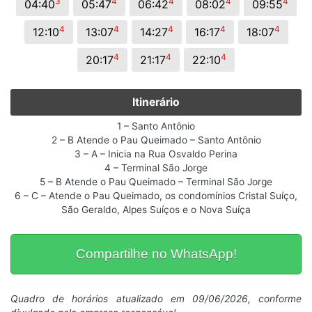
3
4
4
4
4
04:40
05:47
06:42
08:02
09:55
4
4
4
4
4
12:10
13:07
14:27
16:17
18:07
4
4
4
20:17
21:17
22:10
Itinerário
1 – Santo Antônio
2 – B Atende o Pau Queimado – Santo Antônio
3 – A – Inicia na Rua Osvaldo Perina
4 – Terminal São Jorge
5 – B Atende o Pau Queimado – Terminal São Jorge
6 – C – Atende o Pau Queimado, os condomínios Cristal Suíço,
São Geraldo, Alpes Suíços e o Nova Suíça
Compartilhe no WhatsApp!
Quadro de horários atualizado em 09/06/2026, conforme