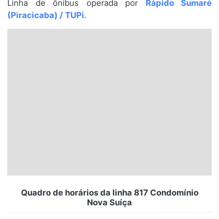
Linha de ônibus operada por
Rápido Sumaré
Santa Catarina
(Piracicaba) / TUPi
.
Rio Grande do Sul
Centro-Oeste
Nordeste
Norte
© 2026 Viva City Serviços Digitais Ltda. Todos os direitos reservados.
Quadro de horários da linha 817 Condomínio
Nova Suíça