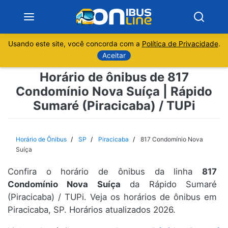
Usando este site, você concorda com a
Política de Privacidade
.
Notícias
Aceitar
Horário de ônibus de 817
Sobre
Condomínio Nova Suíça | Rápido
Sumaré (Piracicaba) / TUPi
Minas Gerais
São Paulo
Horário de Ônibus
SP
Piracicaba
817 Condomínio Nova
Suíça
Rio de Janeiro
Confira o horário de ônibus da linha
817
Condomínio Nova Suíça
da Rápido Sumaré
Espírito Santo
(Piracicaba) / TUPi. Veja os horários de ônibus em
Piracicaba, SP. Horários atualizados 2026.
Paraná