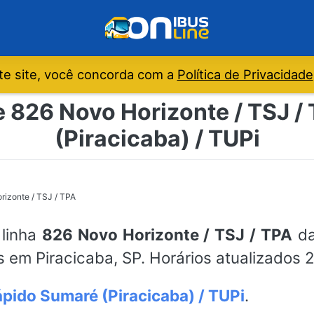
e site, você concorda com a
Política de Privacidade
e 826 Novo Horizonte / TSJ /
(Piracicaba) / TUPi
rizonte / TSJ / TPA
 linha
826 Novo Horizonte / TSJ / TPA
da
s em Piracicaba, SP. Horários atualizados 
pido Sumaré (Piracicaba) / TUPi
.