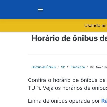
Usando est
Notícias
Horário de ônibus d
Sobre
Minas Gerais
Horário de Ônibus
SP
Piracicaba
826 Novo Ho
São Paulo
Confira o horário de ônibus da
TUPi. Veja os horários de ônibu
Rio de Janeiro
Linha de ônibus operada por
Rá