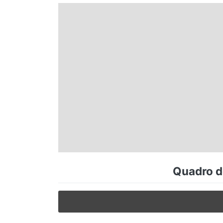
Espírito Santo
Paraná
Santa Catarina
Rio Grande do Sul
Centro-Oeste
Quadro de
Nordeste
Norte