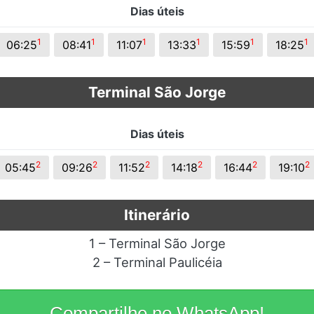
Dias úteis
s.
1
1
1
1
1
1
06:25
08:41
11:07
13:33
15:59
18:25
Terminal São Jorge
Dias úteis
2
2
2
2
2
2
05:45
09:26
11:52
14:18
16:44
19:10
Itinerário
1 – Terminal São Jorge
2 – Terminal Paulicéia
Compartilhe no WhatsApp!