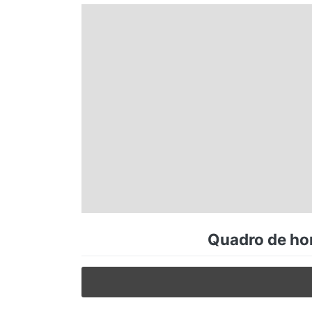
Espírito Santo
Paraná
Santa Catarina
Rio Grande do Sul
Centro-Oeste
Quadro de hor
Nordeste
Norte