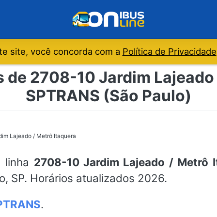
e site, você concorda com a
Política de Privacidade
s de 2708-10 Jardim Lajeado /
SPTRANS (São Paulo)
im Lajeado / Metrô Itaquera
a linha
2708-10 Jardim Lajeado / Metrô I
o, SP. Horários atualizados 2026.
PTRANS
.