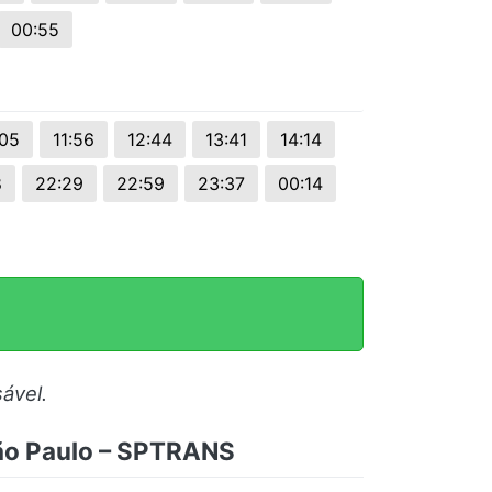
00:55
:05
11:56
12:44
13:41
14:14
8
22:29
22:59
23:37
00:14
ável.
São Paulo – SPTRANS