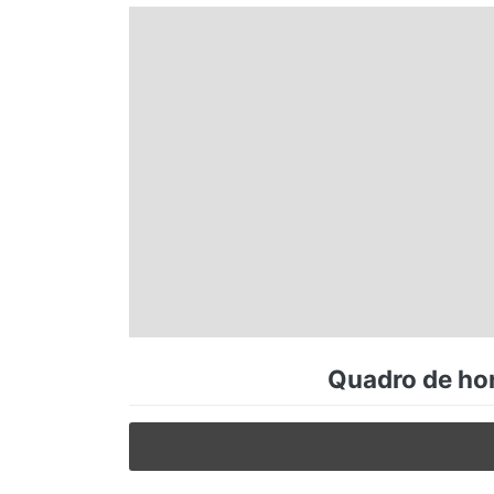
Espírito Santo
Paraná
Santa Catarina
Rio Grande do Sul
Centro-Oeste
Quadro de hor
Nordeste
Norte