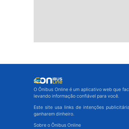
O Ônibus Online é um aplicativo web que faci
levando informação confiável para você.
Este site usa links de intenções publicit
ganharem dinheiro.
Sobre o Ônibus Online