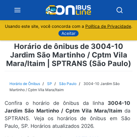
Usando este site, você concorda com a
Política de Privacidade
.
Notícias
Aceitar
Horário de ônibus de 3004-10
Sobre
Jardim São Martinho / Cptm Vila
Mara/Itaim | SPTRANS (São Paulo)
Minas Gerais
São Paulo
Horário de Ônibus
SP
São Paulo
3004-10 Jardim São
Martinho / Cptm Vila Mara/Itaim
Rio de Janeiro
Confira o horário de ônibus da linha
3004-10
Jardim São Martinho / Cptm Vila Mara/Itaim
da
Espírito Santo
SPTRANS. Veja os horários de ônibus em São
Paulo, SP. Horários atualizados 2026.
Paraná