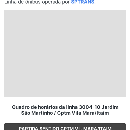
Linha de ônibus operada por
SPTRANS
.
Santa Catarina
Rio Grande do Sul
Centro-Oeste
Nordeste
Norte
© 2026 Viva City Serviços Digitais Ltda. Todos os direitos reservados.
Quadro de horários da linha 3004-10 Jardim
São Martinho / Cptm Vila Mara/Itaim
PARTIDA SENTIDO CPTM VL. MARA/ITAIM