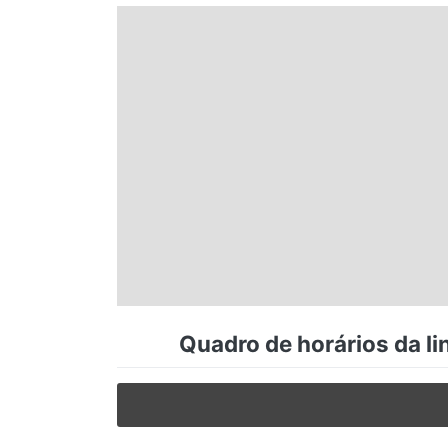
Espírito Santo
Paraná
Santa Catarina
Rio Grande do Sul
Centro-Oeste
Quadro de horários da li
Nordeste
Norte