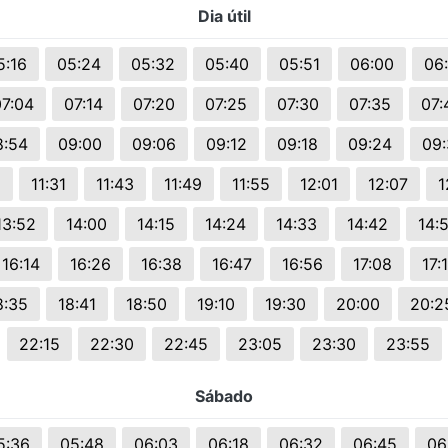
Dia útil
s.
5:16
05:24
05:32
05:40
05:51
06:00
06
7:04
07:14
07:20
07:25
07:30
07:35
07:
8:54
09:00
09:06
09:12
09:18
09:24
09
9
11:31
11:43
11:49
11:55
12:01
12:07
1
13:52
14:00
14:15
14:24
14:33
14:42
14:
16:14
16:26
16:38
16:47
16:56
17:08
17:
8:35
18:41
18:50
19:10
19:30
20:00
20:2
22:15
22:30
22:45
23:05
23:30
23:55
Sábado
5:36
05:48
06:03
06:18
06:32
06:45
06