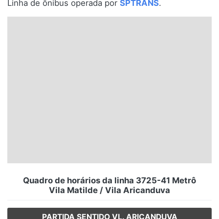
Linha de ônibus operada por
SPTRANS
.
Santa Catarina
Rio Grande do Sul
Centro-Oeste
Nordeste
Norte
© 2026 Viva City Serviços Digitais Ltda. Todos os direitos reservados.
Quadro de horários da linha 3725-41 Metrô
Vila Matilde / Vila Aricanduva
PARTIDA SENTIDO VL. ARICANDUVA