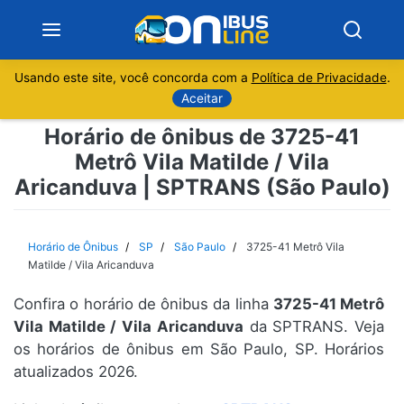
Usando este site, você concorda com a
Política de Privacidade
.
Notícias
Aceitar
Horário de ônibus de 3725-41
Sobre
Metrô Vila Matilde / Vila
Aricanduva | SPTRANS (São Paulo)
Minas Gerais
São Paulo
Horário de Ônibus
SP
São Paulo
3725-41 Metrô Vila
Matilde / Vila Aricanduva
Rio de Janeiro
Confira o horário de ônibus da linha
3725-41 Metrô
Vila Matilde / Vila Aricanduva
da SPTRANS. Veja
Espírito Santo
os horários de ônibus em São Paulo, SP. Horários
atualizados 2026.
Paraná