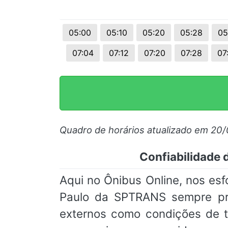
© 2026 Viva City Serviços Digitais Ltda. Todos os direitos reservado
05:00
05:10
05:20
05:28
05
07:04
07:12
07:20
07:28
07
Quadro de horários atualizado em 20
Confiabilidade 
Aqui no Ônibus Online, nos es
Paulo da SPTRANS sempre prec
externos como condições de t