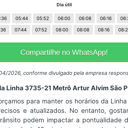
Dia útil
s.
:36
05:44
05:52
06:00
06:08
06:16
06:
:36
07:44
07:52
08:00
08:08
08:16
08:
Compartilhe no WhatsApp!
/04/2026, conforme divulgado pela empresa respons
da Linha 3735-21 Metrô Artur Alvim São
forçamos para manter os horários da Linha
isos e atualizados. No entanto, gosta
rânsito podem impactar a pontualidade