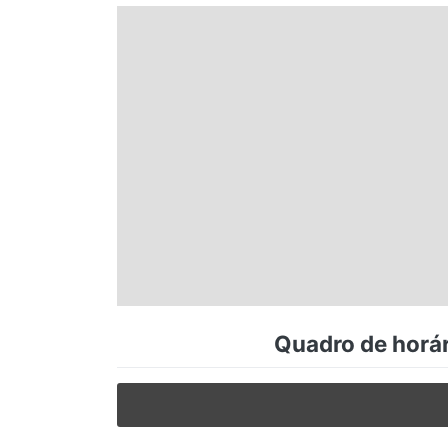
Espírito Santo
Paraná
Santa Catarina
Rio Grande do Sul
Centro-Oeste
Quadro de horár
Nordeste
Norte