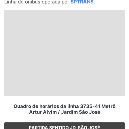
Linha de ônibus operada por
SPTRANS
.
Santa Catarina
Rio Grande do Sul
Centro-Oeste
Nordeste
Norte
© 2026 Viva City Serviços Digitais Ltda. Todos os direitos reservados.
Quadro de horários da linha 3735-41 Metrô
Artur Alvim / Jardim São José
PARTIDA SENTIDO JD. SÃO JOSÉ