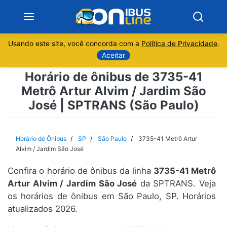
Usando este site, você concorda com a
Política de Privacidade
.
Notícias
Aceitar
Horário de ônibus de 3735-41
Sobre
Metrô Artur Alvim / Jardim São
José | SPTRANS (São Paulo)
Minas Gerais
São Paulo
Horário de Ônibus
SP
São Paulo
3735-41 Metrô Artur
Alvim / Jardim São José
Rio de Janeiro
Confira o horário de ônibus da linha
3735-41 Metrô
Artur Alvim / Jardim São José
da SPTRANS. Veja
Espírito Santo
os horários de ônibus em São Paulo, SP. Horários
atualizados 2026.
Paraná