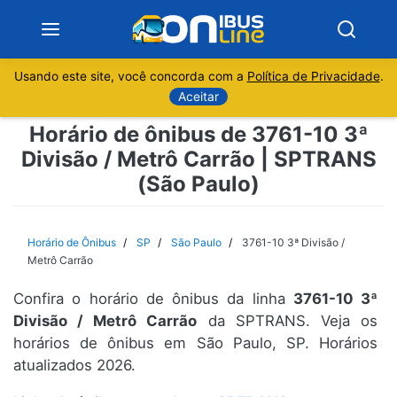
Usando este site, você concorda com a
Política de Privacidade
.
Notícias
Aceitar
Horário de ônibus de 3761-10 3ª
Sobre
Divisão / Metrô Carrão | SPTRANS
(São Paulo)
Minas Gerais
São Paulo
Horário de Ônibus
SP
São Paulo
3761-10 3ª Divisão /
Metrô Carrão
Rio de Janeiro
Confira o horário de ônibus da linha
3761-10 3ª
Divisão / Metrô Carrão
da SPTRANS. Veja os
Espírito Santo
horários de ônibus em São Paulo, SP. Horários
atualizados 2026.
Paraná