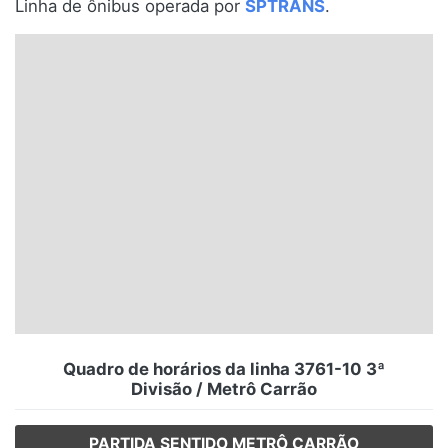
Linha de ônibus operada por
SPTRANS
.
Santa Catarina
Rio Grande do Sul
Centro-Oeste
Nordeste
Norte
© 2026 Viva City Serviços Digitais Ltda. Todos os direitos reservados.
Quadro de horários da linha 3761-10 3ª
Divisão / Metrô Carrão
PARTIDA SENTIDO METRÔ CARRÃO