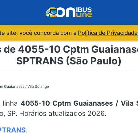
e site, você concorda com a
Política de Privacidade
s de 4055-10 Cptm Guaianases
SPTRANS (São Paulo)
m Guaianases / Vila Solange
a linha
4055-10 Cptm Guaianases / Vila 
o, SP. Horários atualizados 2026.
PTRANS
.