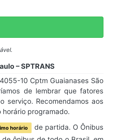
ável.
Paulo – SPTRANS
ha 4055-10 Cptm Guaianases São
ríamos de lembrar que fatores
 do serviço. Recomendamos aos
o horário programado.
de partida. O Ônibus
imo horário
de ônibus de todo o Brasil, em