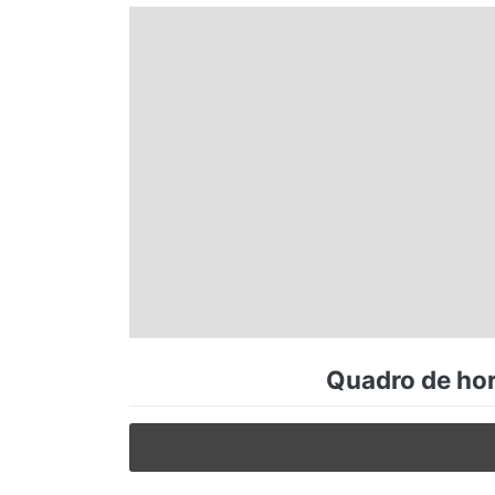
Espírito Santo
Paraná
Santa Catarina
Rio Grande do Sul
Centro-Oeste
Quadro de hor
Nordeste
Norte