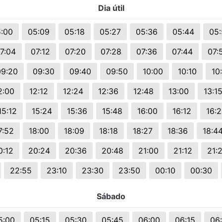
Dia útil
s.
:00
05:09
05:18
05:27
05:36
05:44
05
7:04
07:12
07:20
07:28
07:36
07:44
07:
09:20
09:30
09:40
09:50
10:00
10:10
10
2:00
12:12
12:24
12:36
12:48
13:00
13:1
15:12
15:24
15:36
15:48
16:00
16:12
16:
7:52
18:00
18:09
18:18
18:27
18:36
18:4
0:12
20:24
20:36
20:48
21:00
21:12
21:
22:55
23:10
23:30
23:50
00:10
00:30
Sábado
5:00
05:15
05:30
05:45
06:00
06:15
06