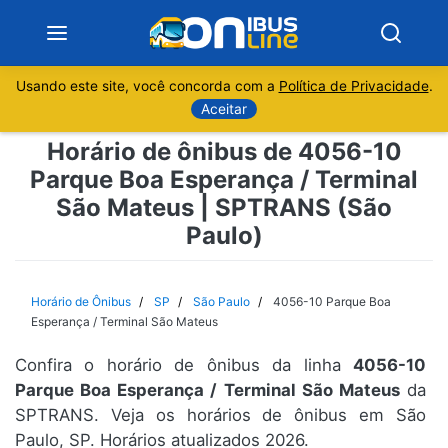
Usando este site, você concorda com a
Política de Privacidade
.
Notícias
Aceitar
Horário de ônibus de 4056-10
Sobre
Parque Boa Esperança / Terminal
São Mateus | SPTRANS (São
Minas Gerais
Paulo)
São Paulo
Horário de Ônibus
SP
São Paulo
4056-10 Parque Boa
Rio de Janeiro
Esperança / Terminal São Mateus
Espírito Santo
Confira o horário de ônibus da linha
4056-10
Parque Boa Esperança / Terminal São Mateus
da
SPTRANS. Veja os horários de ônibus em São
Paraná
Paulo, SP. Horários atualizados 2026.