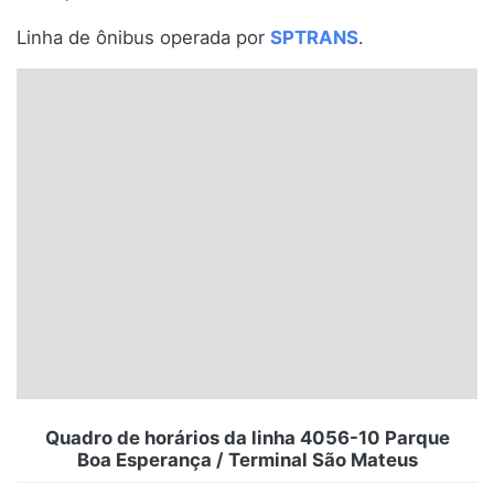
Santa Catarina
Linha de ônibus operada por
SPTRANS
.
Rio Grande do Sul
Centro-Oeste
Nordeste
Norte
© 2026 Viva City Serviços Digitais Ltda. Todos os direitos reservados.
Quadro de horários da linha 4056-10 Parque
Boa Esperança / Terminal São Mateus