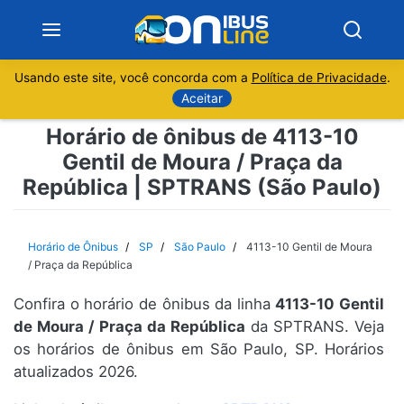
Usando este site, você concorda com a
Política de Privacidade
.
Notícias
Aceitar
Horário de ônibus de 4113-10
Sobre
Gentil de Moura / Praça da
República | SPTRANS (São Paulo)
Minas Gerais
São Paulo
Horário de Ônibus
SP
São Paulo
4113-10 Gentil de Moura
/ Praça da República
Rio de Janeiro
Confira o horário de ônibus da linha
4113-10 Gentil
de Moura / Praça da República
da SPTRANS. Veja
Espírito Santo
os horários de ônibus em São Paulo, SP. Horários
atualizados 2026.
Paraná