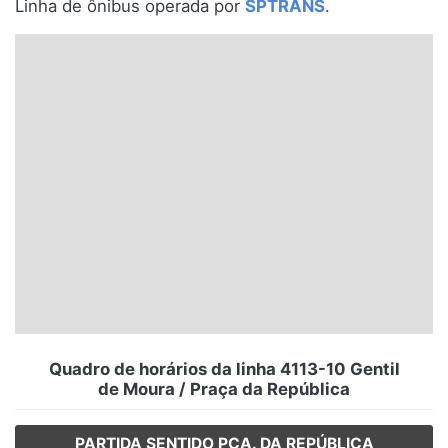
Linha de ônibus operada por
SPTRANS
.
Santa Catarina
Rio Grande do Sul
Centro-Oeste
Nordeste
Norte
© 2026 Viva City Serviços Digitais Ltda. Todos os direitos reservados.
Quadro de horários da linha 4113-10 Gentil
de Moura / Praça da República
PARTIDA SENTIDO PÇA. DA REPÚBLICA