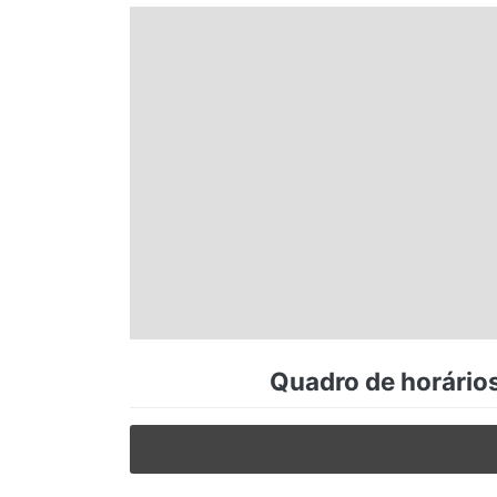
Espírito Santo
Paraná
Santa Catarina
Rio Grande do Sul
Centro-Oeste
Quadro de horários
Nordeste
Norte