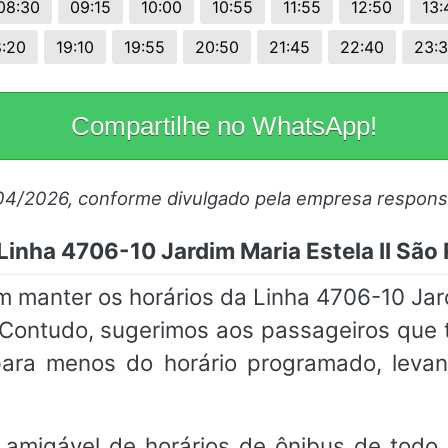
08:30
09:15
10:00
10:55
11:55
12:50
13:
8:20
19:10
19:55
20:50
21:45
22:40
23:
Compartilhe no WhatsApp!
/04/2026, conforme divulgado pela empresa respons
Linha 4706-10 Jardim Maria Estela II Sã
manter os horários da Linha 4706-10 Jard
 Contudo, sugerimos aos passageiros qu
ara menos do horário programado, leva
.
 amigável de horários de ônibus de todo 