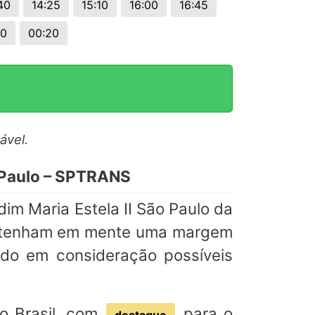
40
14:25
15:10
16:00
16:45
30
00:20
ável.
o Paulo – SPTRANS
im Maria Estela II São Paulo da
e tenham em mente uma margem
ndo em consideração possíveis
o Brasil, com
para o