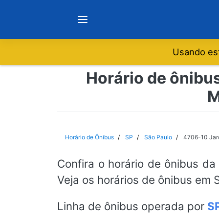
Usando est
Notícias
Horário de ônibus
M
Sobre
Minas Gerais
Horário de Ônibus
SP
São Paulo
4706-10 Jard
São Paulo
Confira o horário de ônibus da
Veja os horários de ônibus em S
Rio de Janeiro
Linha de ônibus operada por
S