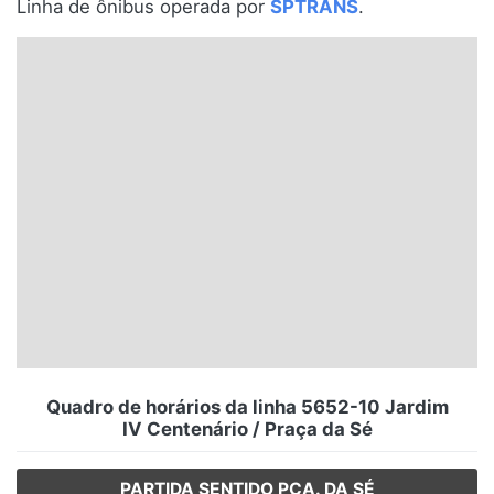
Linha de ônibus operada por
SPTRANS
.
Santa Catarina
Rio Grande do Sul
Centro-Oeste
Nordeste
Norte
© 2026 Viva City Serviços Digitais Ltda. Todos os direitos reservados.
Quadro de horários da linha 5652-10 Jardim
IV Centenário / Praça da Sé
PARTIDA SENTIDO PÇA. DA SÉ