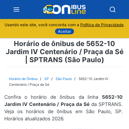
Usando este site, você concorda com a
Política de Privacidade
.
Notícias
Aceitar
Horário de ônibus de 5652-10
Sobre
Jardim IV Centenário / Praça da Sé
| SPTRANS (São Paulo)
Minas Gerais
São Paulo
Horário de Ônibus
SP
São Paulo
5652-10 Jardim IV
Centenário / Praça da Sé
Rio de Janeiro
Confira o horário de ônibus da linha
5652-10
Jardim IV Centenário / Praça da Sé
da SPTRANS.
Espírito Santo
Veja os horários de ônibus em São Paulo, SP.
Horários atualizados 2026.
Paraná