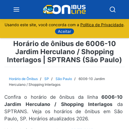
Usando este site, você concorda com a
Política de Privacidade
.
Notícias
Aceitar
Horário de ônibus de 6006-10
Sobre
Jardim Herculano / Shopping
Interlagos | SPTRANS (São Paulo)
Minas Gerais
São Paulo
Horário de Ônibus
SP
São Paulo
6006-10 Jardim
Herculano / Shopping Interlagos
Rio de Janeiro
Confira o horário de ônibus da linha
6006-10
Jardim Herculano / Shopping Interlagos
da
Espírito Santo
SPTRANS. Veja os horários de ônibus em São
Paulo, SP. Horários atualizados 2026.
Paraná