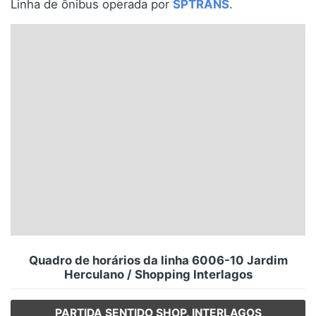
Linha de ônibus operada por
SPTRANS
.
Santa Catarina
Rio Grande do Sul
Centro-Oeste
Nordeste
Norte
© 2026 Viva City Serviços Digitais Ltda. Todos os direitos reservados.
Quadro de horários da linha 6006-10 Jardim
Herculano / Shopping Interlagos
PARTIDA SENTIDO SHOP. INTERLAGOS