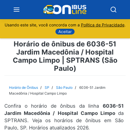
Usando este site, você concorda com a
Política de Privacidade
.
Notícias
Aceitar
Horário de ônibus de 6036-51
Sobre
Jardim Macedônia / Hospital
Campo Limpo | SPTRANS (São
Minas Gerais
Paulo)
São Paulo
Horário de Ônibus
SP
São Paulo
6036-51 Jardim
Rio de Janeiro
Macedônia / Hospital Campo Limpo
Espírito Santo
Confira o horário de ônibus da linha
6036-51
Jardim Macedônia / Hospital Campo Limpo
da
SPTRANS. Veja os horários de ônibus em São
Paraná
Paulo, SP. Horários atualizados 2026.