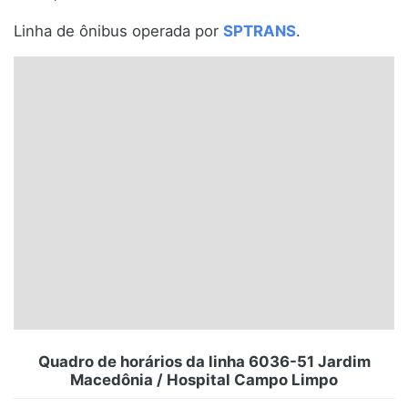
Santa Catarina
Linha de ônibus operada por
SPTRANS
.
Rio Grande do Sul
Centro-Oeste
Nordeste
Norte
© 2026 Viva City Serviços Digitais Ltda. Todos os direitos reservados.
Quadro de horários da linha 6036-51 Jardim
Macedônia / Hospital Campo Limpo