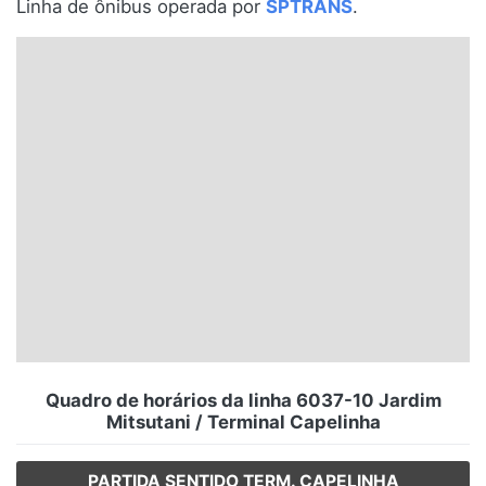
Linha de ônibus operada por
SPTRANS
.
Santa Catarina
Rio Grande do Sul
Centro-Oeste
Nordeste
Norte
© 2026 Viva City Serviços Digitais Ltda. Todos os direitos reservados.
Quadro de horários da linha 6037-10 Jardim
Mitsutani / Terminal Capelinha
PARTIDA SENTIDO TERM. CAPELINHA