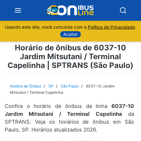
Usando este site, você concorda com a
Política de Privacidade
.
Notícias
Aceitar
Horário de ônibus de 6037-10
Sobre
Jardim Mitsutani / Terminal
Capelinha | SPTRANS (São Paulo)
Minas Gerais
São Paulo
Horário de Ônibus
SP
São Paulo
6037-10 Jardim
Mitsutani / Terminal Capelinha
Rio de Janeiro
Confira o horário de ônibus da linha
6037-10
Jardim Mitsutani / Terminal Capelinha
da
Espírito Santo
SPTRANS. Veja os horários de ônibus em São
Paulo, SP. Horários atualizados 2026.
Paraná