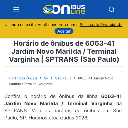
Usando este site, você concorda com a
Política de Privacidade
.
Notícias
Aceitar
Horário de ônibus de 6063-41
Sobre
Jardim Novo Marilda / Terminal
Varginha | SPTRANS (São Paulo)
Minas Gerais
São Paulo
Horário de Ônibus
SP
São Paulo
6063-41 Jardim Novo
Marilda / Terminal Varginha
Rio de Janeiro
Confira o horário de ônibus da linha
6063-41
Jardim Novo Marilda / Terminal Varginha
da
Espírito Santo
SPTRANS. Veja os horários de ônibus em São
Paulo, SP. Horários atualizados 2026.
Paraná