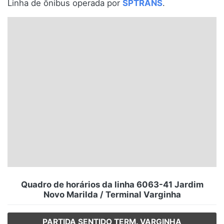
Linha de ônibus operada por
SPTRANS
.
Santa Catarina
Rio Grande do Sul
Centro-Oeste
Nordeste
Norte
© 2026 Viva City Serviços Digitais Ltda. Todos os direitos reservados.
Quadro de horários da linha 6063-41 Jardim
Novo Marilda / Terminal Varginha
PARTIDA SENTIDO TERM. VARGINHA