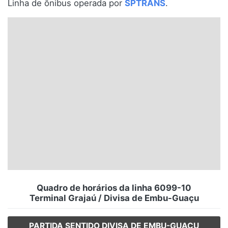
Linha de ônibus operada por
SPTRANS
.
Santa Catarina
Rio Grande do Sul
Centro-Oeste
Nordeste
Norte
© 2026 Viva City Serviços Digitais Ltda. Todos os direitos reservados.
Quadro de horários da linha 6099-10
Terminal Grajaú / Divisa de Embu-Guaçu
PARTIDA SENTIDO DIVISA DE EMBU-GUAÇU