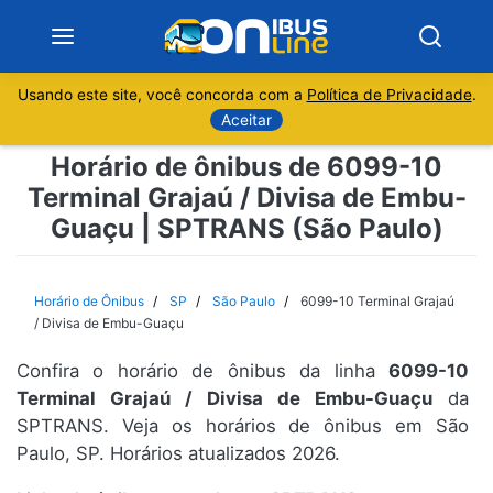
Usando este site, você concorda com a
Política de Privacidade
.
Notícias
Aceitar
Horário de ônibus de 6099-10
Sobre
Terminal Grajaú / Divisa de Embu-
Guaçu | SPTRANS (São Paulo)
Minas Gerais
São Paulo
Horário de Ônibus
SP
São Paulo
6099-10 Terminal Grajaú
/ Divisa de Embu-Guaçu
Rio de Janeiro
Confira o horário de ônibus da linha
6099-10
Terminal Grajaú / Divisa de Embu-Guaçu
da
Espírito Santo
SPTRANS. Veja os horários de ônibus em São
Paulo, SP. Horários atualizados 2026.
Paraná