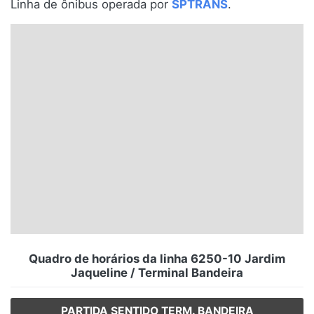
Linha de ônibus operada por
SPTRANS
.
Santa Catarina
Rio Grande do Sul
Centro-Oeste
Nordeste
Norte
© 2026 Viva City Serviços Digitais Ltda. Todos os direitos reservados.
Quadro de horários da linha 6250-10 Jardim
Jaqueline / Terminal Bandeira
PARTIDA SENTIDO TERM. BANDEIRA