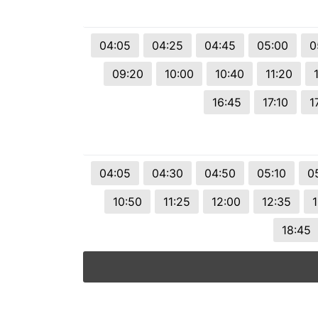
© 2026 Viva City Serviços Digitais Ltda. Todos os direitos reservado
04:05
04:25
04:45
05:00
0
09:20
10:00
10:40
11:20
16:45
17:10
1
04:05
04:30
04:50
05:10
0
10:50
11:25
12:00
12:35
1
18:45