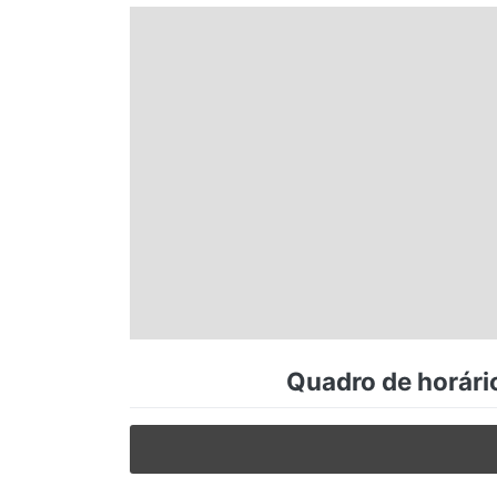
Espírito Santo
Paraná
Santa Catarina
Rio Grande do Sul
Centro-Oeste
Quadro de horário
Nordeste
Norte