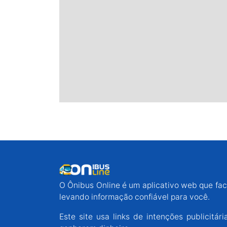
O Ônibus Online é um aplicativo web que faci
levando informação confiável para você.
Este site usa links de intenções publicit