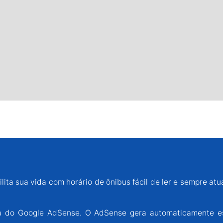
lita sua vida com horário de ônibus fácil de ler e sempre atu
ária do Google AdSense. O AdSense gera automaticamente e