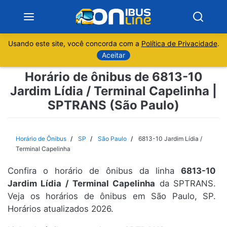
Usando este site, você concorda com a
Política de Privacidade
.
Notícias
Aceitar
Horário de ônibus de 6813-10
Sobre
Jardim Lídia / Terminal Capelinha |
SPTRANS (São Paulo)
Minas Gerais
São Paulo
Horário de Ônibus
SP
São Paulo
6813-10 Jardim Lídia /
Terminal Capelinha
Rio de Janeiro
Confira o horário de ônibus da linha
6813-10
Jardim Lídia / Terminal Capelinha
da SPTRANS.
Espírito Santo
Veja os horários de ônibus em São Paulo, SP.
Horários atualizados 2026.
Paraná