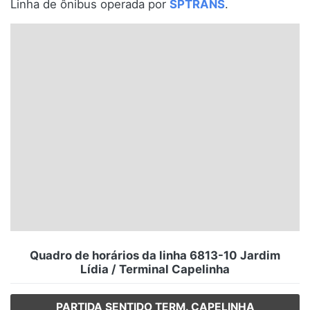
Linha de ônibus operada por
SPTRANS
.
Santa Catarina
Rio Grande do Sul
Centro-Oeste
Nordeste
Norte
© 2026 Viva City Serviços Digitais Ltda. Todos os direitos reservados.
Quadro de horários da linha 6813-10 Jardim
Lídia / Terminal Capelinha
PARTIDA SENTIDO TERM. CAPELINHA