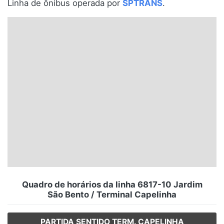
Linha de ônibus operada por
SPTRANS
.
Santa Catarina
Rio Grande do Sul
Centro-Oeste
Nordeste
Norte
© 2026 Viva City Serviços Digitais Ltda. Todos os direitos reservados.
Quadro de horários da linha 6817-10 Jardim
São Bento / Terminal Capelinha
PARTIDA SENTIDO TERM. CAPELINHA