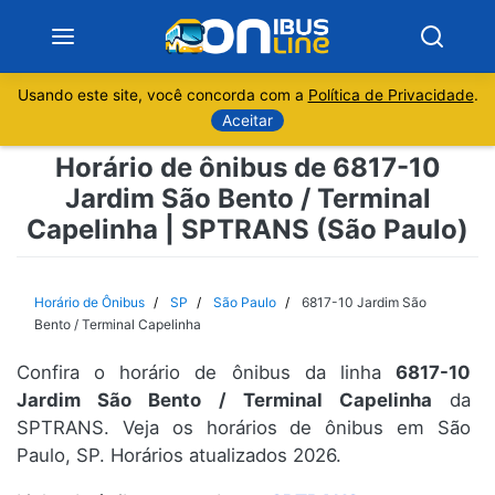
Usando este site, você concorda com a
Política de Privacidade
.
Notícias
Aceitar
Horário de ônibus de 6817-10
Sobre
Jardim São Bento / Terminal
Capelinha | SPTRANS (São Paulo)
Minas Gerais
São Paulo
Horário de Ônibus
SP
São Paulo
6817-10 Jardim São
Bento / Terminal Capelinha
Rio de Janeiro
Confira o horário de ônibus da linha
6817-10
Jardim São Bento / Terminal Capelinha
da
Espírito Santo
SPTRANS. Veja os horários de ônibus em São
Paulo, SP. Horários atualizados 2026.
Paraná