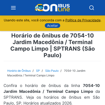
Usando este site, você concorda com a
Política de Privacidade
.
Notícias
Aceitar
Horário de ônibus de 7054-10
Sobre
Jardim Macedônia / Terminal
Campo Limpo | SPTRANS (São
Minas Gerais
Paulo)
São Paulo
Horário de Ônibus
SP
São Paulo
7054-10 Jardim
Rio de Janeiro
Macedônia / Terminal Campo Limpo
Espírito Santo
Confira o horário de ônibus da linha
7054-10
Jardim Macedônia / Terminal Campo Limpo
da
SPTRANS. Veja os horários de ônibus em São
Paraná
Paulo, SP. Horários atualizados 2026.