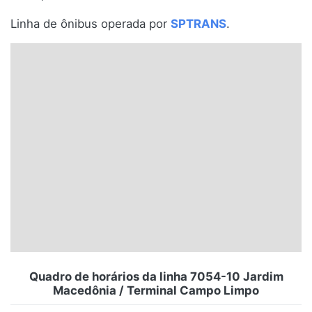
Santa Catarina
Linha de ônibus operada por
SPTRANS
.
Rio Grande do Sul
Centro-Oeste
Nordeste
Norte
© 2026 Viva City Serviços Digitais Ltda. Todos os direitos reservados.
Quadro de horários da linha 7054-10 Jardim
Macedônia / Terminal Campo Limpo