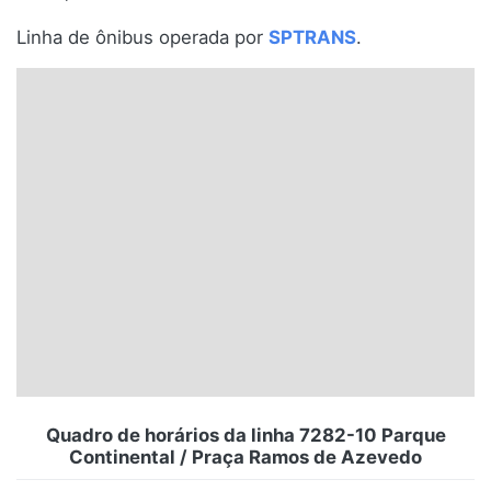
Santa Catarina
Linha de ônibus operada por
SPTRANS
.
Rio Grande do Sul
Centro-Oeste
Nordeste
Norte
© 2026 Viva City Serviços Digitais Ltda. Todos os direitos reservados.
Quadro de horários da linha 7282-10 Parque
Continental / Praça Ramos de Azevedo