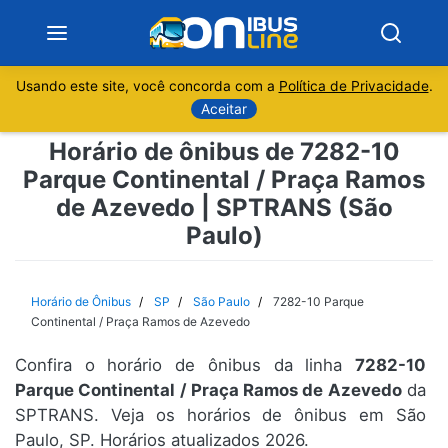
Usando este site, você concorda com a
Política de Privacidade
.
Notícias
Aceitar
Horário de ônibus de 7282-10
Sobre
Parque Continental / Praça Ramos
de Azevedo | SPTRANS (São
Minas Gerais
Paulo)
São Paulo
Horário de Ônibus
SP
São Paulo
7282-10 Parque
Rio de Janeiro
Continental / Praça Ramos de Azevedo
Espírito Santo
Confira o horário de ônibus da linha
7282-10
Parque Continental / Praça Ramos de Azevedo
da
SPTRANS. Veja os horários de ônibus em São
Paraná
Paulo, SP. Horários atualizados 2026.