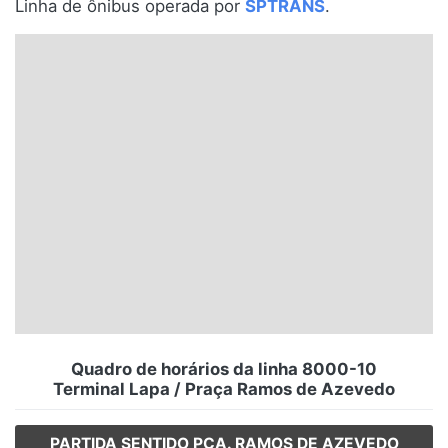
Linha de ônibus operada por
SPTRANS
.
Santa Catarina
Rio Grande do Sul
Centro-Oeste
Nordeste
Norte
© 2026 Viva City Serviços Digitais Ltda. Todos os direitos reservados.
Quadro de horários da linha 8000-10
Terminal Lapa / Praça Ramos de Azevedo
PARTIDA SENTIDO PÇA. RAMOS DE AZEVEDO