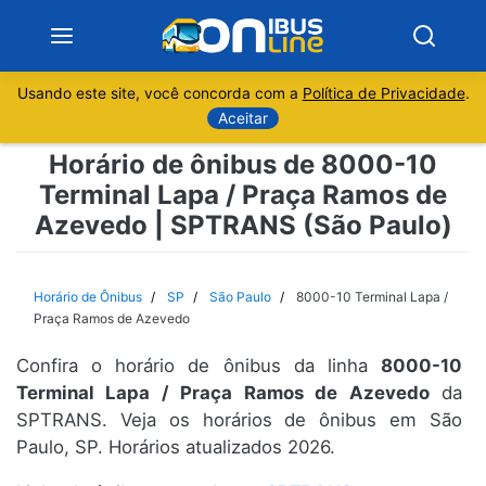
Usando este site, você concorda com a
Política de Privacidade
.
Notícias
Aceitar
Horário de ônibus de 8000-10
Sobre
Terminal Lapa / Praça Ramos de
Azevedo | SPTRANS (São Paulo)
Minas Gerais
São Paulo
Horário de Ônibus
SP
São Paulo
8000-10 Terminal Lapa /
Praça Ramos de Azevedo
Rio de Janeiro
Confira o horário de ônibus da linha
8000-10
Terminal Lapa / Praça Ramos de Azevedo
da
Espírito Santo
SPTRANS. Veja os horários de ônibus em São
Paulo, SP. Horários atualizados 2026.
Paraná