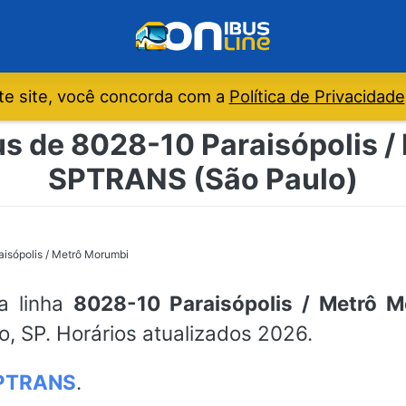
e site, você concorda com a
Política de Privacidade
us de 8028-10 Paraisópolis /
SPTRANS (São Paulo)
isópolis / Metrô Morumbi
da linha
8028-10 Paraisópolis / Metrô 
o, SP. Horários atualizados 2026.
PTRANS
.