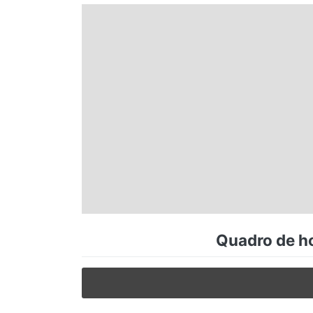
Espírito Santo
Paraná
Santa Catarina
Rio Grande do Sul
Centro-Oeste
Quadro de ho
Nordeste
Norte