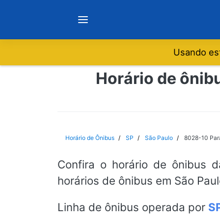
Usando est
Notícias
Horário de ônib
Sobre
Minas Gerais
Horário de Ônibus
SP
São Paulo
8028-10 Para
São Paulo
Confira o horário de ônibus 
horários de ônibus em São Paul
Rio de Janeiro
Linha de ônibus operada por
S