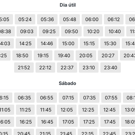
Dia útil
s.
5:05
05:24
05:36
05:48
06:00
06:12
06
08:38
09:03
09:25
09:50
10:20
10:40
11
14:03
14:25
14:46
15:00
15:15
15:30
15:
:25
18:50
19:15
19:40
20:05
20:27
20:4
21:52
22:12
22:37
23:10
23:40
Sábado
6:15
06:35
06:55
07:15
07:35
07:55
08:
11:05
11:25
11:45
12:05
12:25
12:45
13:0
16:05
16:25
16:45
17:05
17:25
17:45
18:0
0:15
20:45
21:15
21:45
22:15
22:45
23: