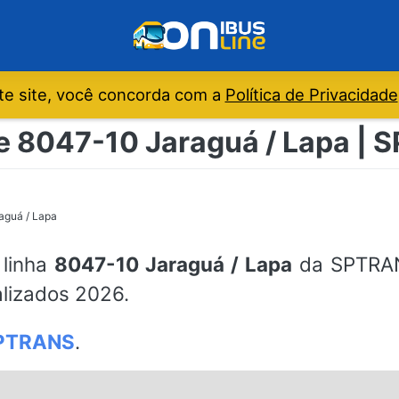
e site, você concorda com a
Política de Privacidade
de 8047-10 Jaraguá / Lapa | 
aguá / Lapa
 linha
8047-10 Jaraguá / Lapa
da SPTRANS
alizados 2026.
PTRANS
.