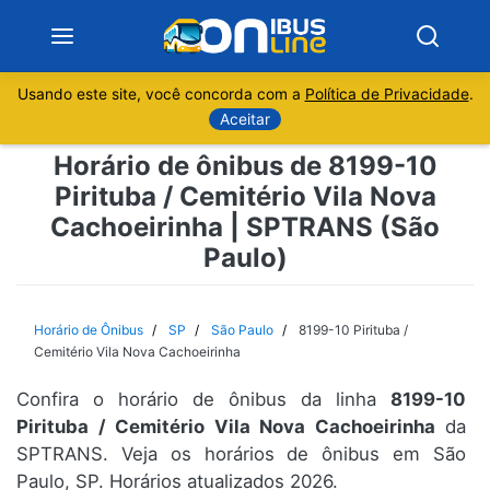
Usando este site, você concorda com a
Política de Privacidade
.
Notícias
Aceitar
Horário de ônibus de 8199-10
Sobre
Pirituba / Cemitério Vila Nova
Cachoeirinha | SPTRANS (São
Minas Gerais
Paulo)
São Paulo
Horário de Ônibus
SP
São Paulo
8199-10 Pirituba /
Rio de Janeiro
Cemitério Vila Nova Cachoeirinha
Espírito Santo
Confira o horário de ônibus da linha
8199-10
Pirituba / Cemitério Vila Nova Cachoeirinha
da
SPTRANS. Veja os horários de ônibus em São
Paraná
Paulo, SP. Horários atualizados 2026.