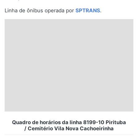
Santa Catarina
Linha de ônibus operada por
SPTRANS
.
Rio Grande do Sul
Centro-Oeste
Nordeste
Norte
© 2026 Viva City Serviços Digitais Ltda. Todos os direitos reservados.
Quadro de horários da linha 8199-10 Pirituba
/ Cemitério Vila Nova Cachoeirinha