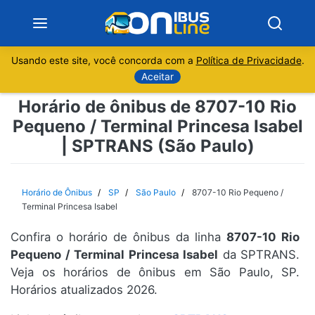
Usando este site, você concorda com a
Política de Privacidade
.
Notícias
Aceitar
Horário de ônibus de 8707-10 Rio
Sobre
Pequeno / Terminal Princesa Isabel
| SPTRANS (São Paulo)
Minas Gerais
São Paulo
Horário de Ônibus
SP
São Paulo
8707-10 Rio Pequeno /
Terminal Princesa Isabel
Rio de Janeiro
Confira o horário de ônibus da linha
8707-10 Rio
Pequeno / Terminal Princesa Isabel
da SPTRANS.
Espírito Santo
Veja os horários de ônibus em São Paulo, SP.
Horários atualizados 2026.
Paraná