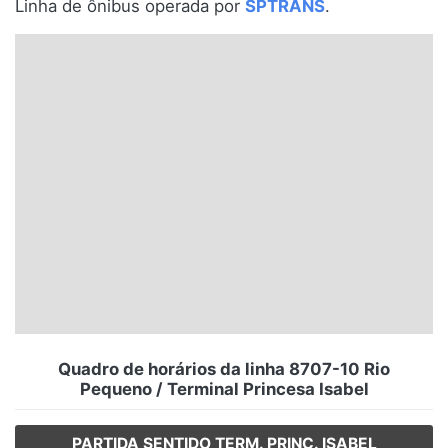
Linha de ônibus operada por
SPTRANS
.
Santa Catarina
Rio Grande do Sul
Centro-Oeste
Nordeste
Norte
© 2026 Viva City Serviços Digitais Ltda. Todos os direitos reservados.
Quadro de horários da linha 8707-10 Rio
Pequeno / Terminal Princesa Isabel
PARTIDA SENTIDO TERM. PRINC. ISABEL