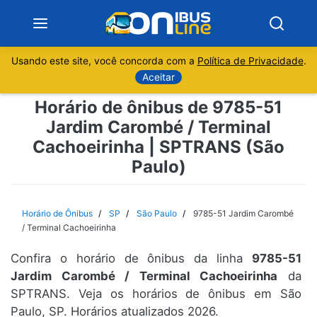
Usando este site, você concorda com a
Política de Privacidade
.
Notícias
Aceitar
Horário de ônibus de 9785-51
Sobre
Jardim Carombé / Terminal
Cachoeirinha | SPTRANS (São
Minas Gerais
Paulo)
São Paulo
Horário de Ônibus
SP
São Paulo
9785-51 Jardim Carombé
Rio de Janeiro
/ Terminal Cachoeirinha
Espírito Santo
Confira o horário de ônibus da linha
9785-51
Jardim Carombé / Terminal Cachoeirinha
da
SPTRANS. Veja os horários de ônibus em São
Paraná
Paulo, SP. Horários atualizados 2026.