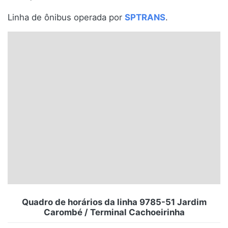
Santa Catarina
Linha de ônibus operada por
SPTRANS
.
Rio Grande do Sul
Centro-Oeste
Nordeste
Norte
© 2026 Viva City Serviços Digitais Ltda. Todos os direitos reservados.
Quadro de horários da linha 9785-51 Jardim
Carombé / Terminal Cachoeirinha