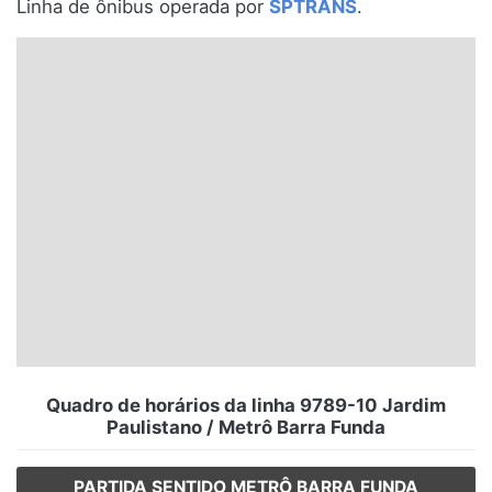
Linha de ônibus operada por
SPTRANS
.
Santa Catarina
Rio Grande do Sul
Centro-Oeste
Nordeste
Norte
© 2026 Viva City Serviços Digitais Ltda. Todos os direitos reservados.
Quadro de horários da linha 9789-10 Jardim
Paulistano / Metrô Barra Funda
PARTIDA SENTIDO METRÔ BARRA FUNDA