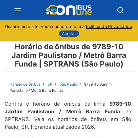
Usando este site, você concorda com a
Política de Privacidade
.
Notícias
Aceitar
Horário de ônibus de 9789-10
Sobre
Jardim Paulistano / Metrô Barra
Funda | SPTRANS (São Paulo)
Minas Gerais
São Paulo
Horário de Ônibus
SP
São Paulo
9789-10 Jardim
Paulistano / Metrô Barra Funda
Rio de Janeiro
Confira o horário de ônibus da linha
9789-10
Jardim Paulistano / Metrô Barra Funda
da
Espírito Santo
SPTRANS. Veja os horários de ônibus em São
Paulo, SP. Horários atualizados 2026.
Paraná