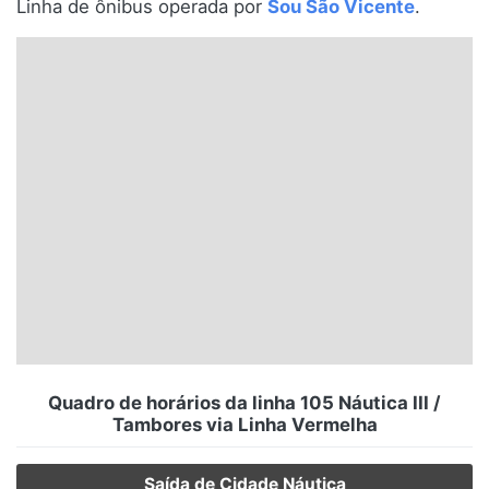
Linha de ônibus operada por
Sou São Vicente
.
Santa Catarina
Rio Grande do Sul
Centro-Oeste
Nordeste
Norte
© 2026 Viva City Serviços Digitais Ltda. Todos os direitos reservados.
Quadro de horários da linha 105 Náutica III /
Tambores via Linha Vermelha
Saída de Cidade Náutica