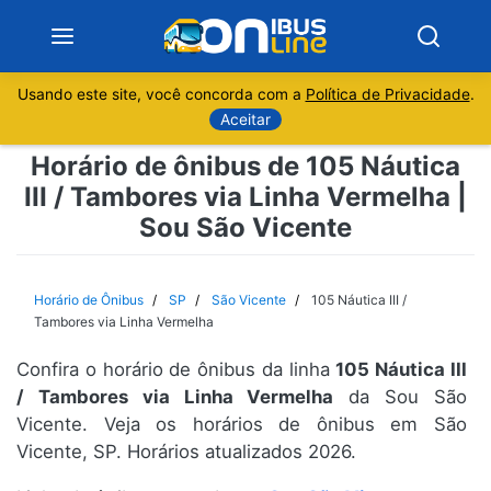
Usando este site, você concorda com a
Política de Privacidade
.
Notícias
Aceitar
Horário de ônibus de 105 Náutica
Sobre
III / Tambores via Linha Vermelha |
Sou São Vicente
Minas Gerais
São Paulo
Horário de Ônibus
SP
São Vicente
105 Náutica III /
Tambores via Linha Vermelha
Rio de Janeiro
Confira o horário de ônibus da linha
105 Náutica III
/ Tambores via Linha Vermelha
da Sou São
Espírito Santo
Vicente. Veja os horários de ônibus em São
Vicente, SP. Horários atualizados 2026.
Paraná